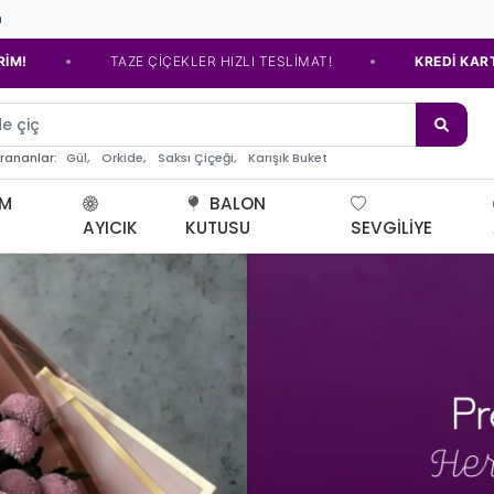
m
•
ZLI TESLİMAT!
KREDİ KARTINA TAKSİT SEÇENEĞİ İLE ÖDEME
de
Gül,
Orkide,
Saksı Çiçeği,
Karışık Buket
arananlar:
UM
BALON
AYICIK
KUTUSU
SEVGILIYE