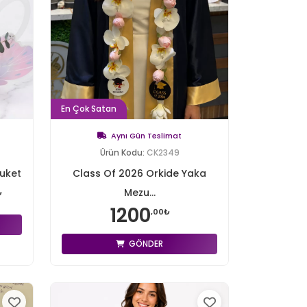
En Çok Satan
Aynı Gün Teslimat
Ürün Kodu:
CK2349
uket
Class Of 2026 Orkide Yaka
Mezu...
₺
1200
,00₺
GÖNDER