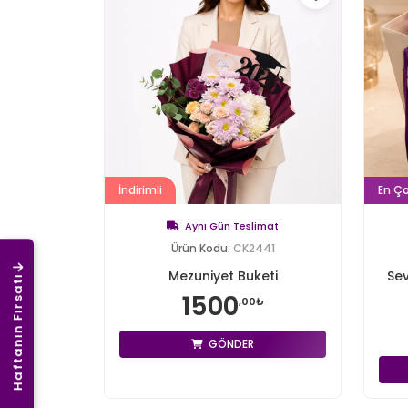
İndirimli
En Ç
Aynı Gün Teslimat
Ürün Kodu:
CK2441
Mezuniyet Buketi
Sev
Haftanın Fırsatı
1500
,00₺
GÖNDER