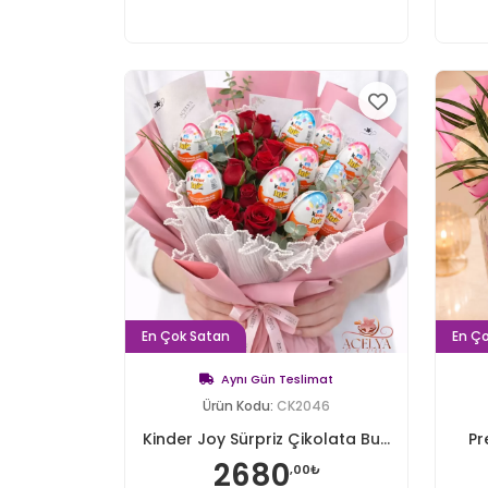
En Çok Satan
En Ç
Aynı Gün Teslimat
Ürün Kodu:
CK2046
Kinder Joy Sürpriz Çikolata Bu...
Pr
2680
,00₺