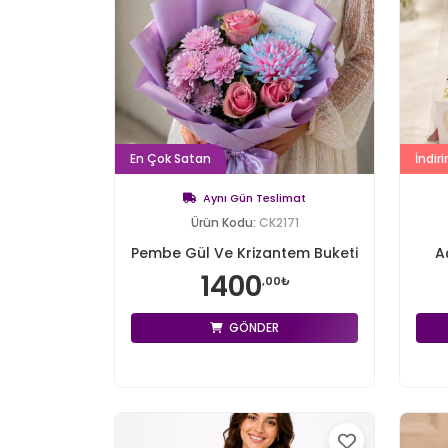
En Çok Satan
İndiri
Aynı Gün Teslimat
Ürün Kodu:
CK2171
Pembe Gül Ve Krizantem Buketi
A
1400
,00₺
GÖNDER