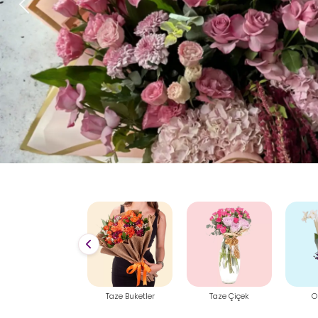
Önceki
Taze Buketler
Taze Çiçek
Orkideler
Özel 