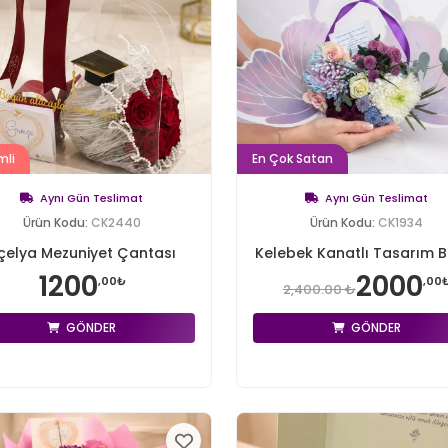
mli
En Çok Satan
Aynı Gün Teslimat
Aynı Gün Teslimat
Ürün Kodu:
CK2440
Ürün Kodu:
CK1934
çelya Mezuniyet Çantası
Kelebek Kanatlı Tasarım B
1200
2000
,00₺
,00
2,400.00 ₺
GÖNDER
GÖNDER