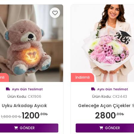
mli
İndirimli
Aynı Gün Teslimat
Aynı Gün Teslimat
Ürün Kodu:
CK1906
Ürün Kodu:
CK2443
Uyku Arkadaşı Ayıcık
Geleceğe Açan Çiçekler 
1200
2800
,00₺
,00₺
1,600.00 ₺
GÖNDER
GÖNDER