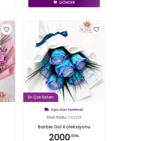
GÖNDER
En Çok Satan
Aynı Gün Teslimat
Ürün Kodu:
CK2319
Barbie Gül Koleksiyonu
2000
,00₺