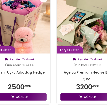
ok Satan
En Çok Satan
Aynı Gün Teslimat
Aynı Gün Teslimat
Ürün Kodu:
CK2444
Ürün Kodu:
CK2350
imli Uyku Arkadaşı Hediye
Açelya Premium Hediye 
S...
Çiko...
2500
3200
,00₺
,00₺
GÖNDER
GÖNDER