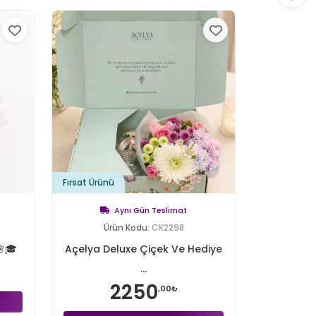
Fırsat Ürünü
Aynı Gün Teslimat
Ürün Kodu:
CK2298
🌸🎓
Açelya Deluxe Çiçek Ve Hediye
...
2250
,00₺