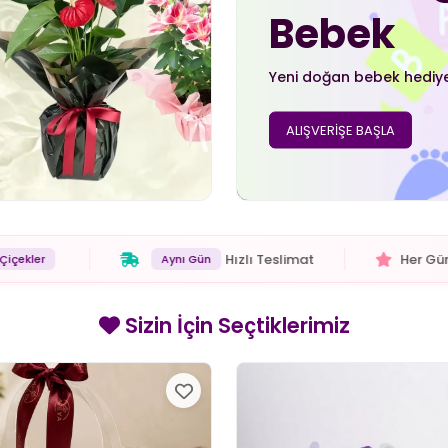
Bebek
Yeni doğan bebek hediyel
ALIŞVERİŞE BAŞLA
Mutlu Et
Sevdiklerinize
Çiçek Gönder
Özel Çiçekler
Sizin İçin Seçtiklerimiz