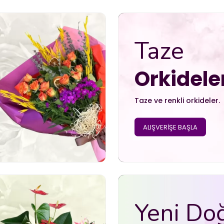
Taze
Orkidele
Taze ve renkli orkideler.
ALIŞVERİŞE BAŞLA
Yeni Do