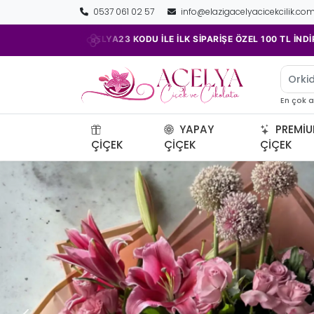
0537 061 02 57
info@elazigacelyacicekcilik.co
•
 İLE İLK SİPARİŞE ÖZEL 100 TL İNDİRİM!
TAZE ÇİÇEKLER HI
Orki
En çok 
YAPAY
PREMI
ÇIÇEK
ÇIÇEK
ÇIÇEK