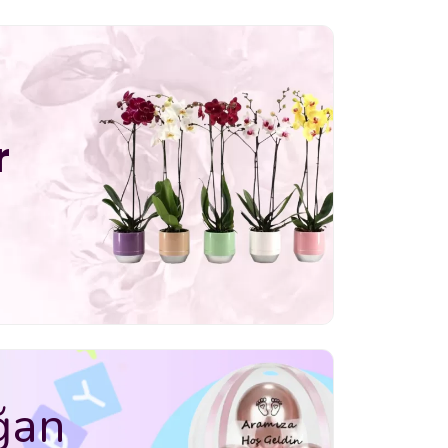
r
ğan