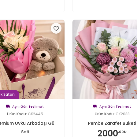
ok Satan
Aynı Gün Teslimat
Aynı Gün Teslimat
Ürün Kodu:
CK2445
Ürün Kodu:
CK2038
emium Uyku Arkadaşı Gül
Pembe Zarafet Buketi
2000
Seti
,00₺