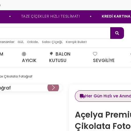
m
•
TAZE ÇİÇEKLER HIZLI TESLİMAT!
KREDİ KARTINA TAKSİ
de
Gül,
Orkide,
Saksı Çiçeği,
Karışık Buket
arananlar:
UM
BALON
AYICIK
KUTUSU
SEVGILIYE
x Çikolata Fotoğraf
En Çok Satan
Her Gün Hızlı ve Anın
Açelya Premi
Çikolata Foto