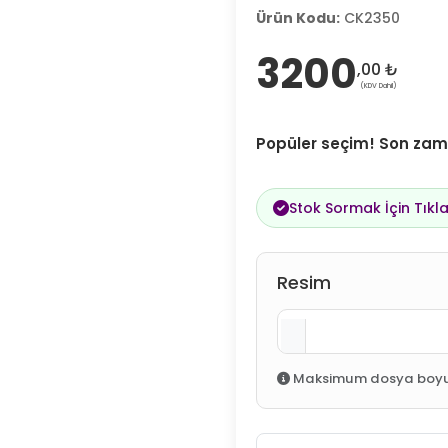
Ürün Kodu:
CK2350
3200
,00 ₺
(KDV Dahil)
Popüler seçim! Son zama
Stok Sormak İçin Tıkla
Resim
Maksimum dosya boyutu: