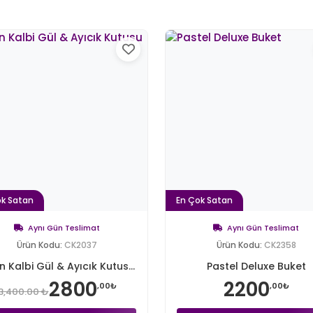
ok Satan
En Çok Satan
Aynı Gün Teslimat
Aynı Gün Teslimat
Ürün Kodu:
CK2037
Ürün Kodu:
CK2358
n Kalbi Gül & Ayıcık Kutus...
Pastel Deluxe Buket
2800
2200
,00₺
,00₺
3,400.00 ₺