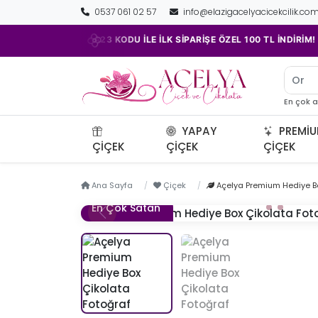
0537 061 02 57
info@elazigacelyacicekcilik.co
•
•
ACELYA23 KODU İLE İLK SİPARİŞE ÖZEL 100 TL İNDİRİM!
Orki
En çok 
YAPAY
PREMI
ÇIÇEK
ÇIÇEK
ÇIÇEK
Ana Sayfa
Çiçek
Açelya Premium Hediye Bo
En Çok Satan