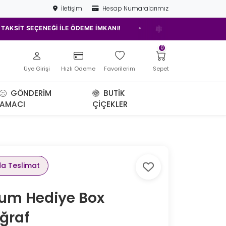
İletişim
Hesap Numaralarımız
•
T SEÇENEĞİ İLE ÖDEME İMKANI!
ELAZIĞ'IN EN İYİ ÇİÇEKÇİSİ!
0
Üye Girişi
Hızlı Ödeme
Favorilerim
Sepet
GÖNDERIM
BUTIK
AMACI
ÇIÇEKLER
da Teslimat
um Hediye Box
ğraf