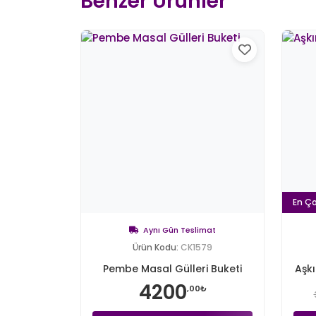
Benzer Ürünler
En Ç
Aynı Gün Teslimat
Ürün Kodu:
CK1579
Pembe Masal Gülleri Buketi
Aşkı
4200
,00₺