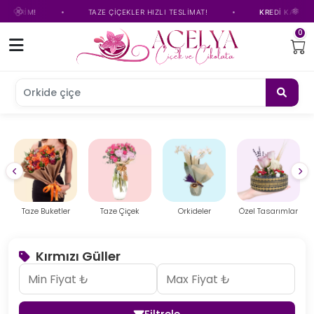
•
•
M!
TAZE ÇİÇEKLER HIZLI TESLİMAT!
KREDİ KARTINA TAKSİ
0
Orkide çiçeği
ketler
Taze Çiçek
Orkideler
Özel Tasarımlar
Çelenk
Kırmızı Güller