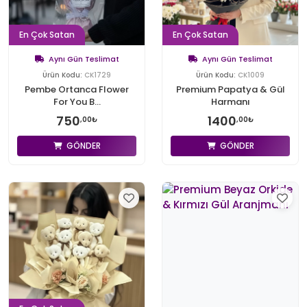
En Çok Satan
En Çok Satan
Aynı Gün Teslimat
Aynı Gün Teslimat
Ürün Kodu:
CK1729
Ürün Kodu:
CK1009
Pembe Ortanca Flower
Premium Papatya & Gül
For You B...
Harmanı
750
1400
,00₺
,00₺
GÖNDER
GÖNDER