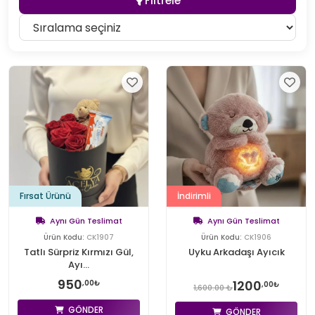
Filtrele
Fırsat Ürünü
İndirimli
Aynı Gün Teslimat
Aynı Gün Teslimat
Ürün Kodu:
CK1907
Ürün Kodu:
CK1906
Tatlı Sürpriz Kırmızı Gül,
Uyku Arkadaşı Ayıcık
Ayı...
950
1200
,00₺
,00₺
1,600.00 ₺
GÖNDER
GÖNDER