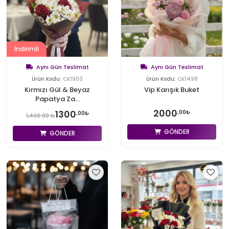
İndirimli
Aynı Gün Teslimat
Aynı Gün Teslimat
Ürün Kodu:
CK1903
Ürün Kodu:
CK1498
Kırmızı Gül & Beyaz
Vip Karışık Buket
Papatya Za...
2000
1300
,00₺
,00₺
1,400.00 ₺
GÖNDER
GÖNDER