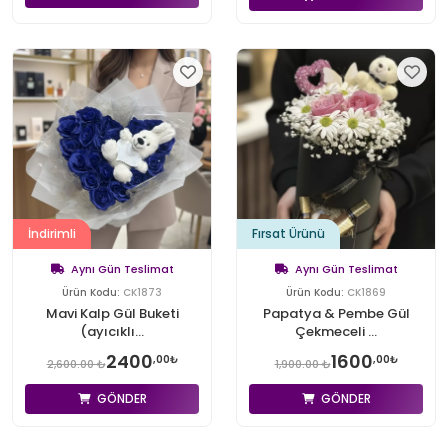
İndirimli
Fırsat Ürünü
Aynı Gün Teslimat
Aynı Gün Teslimat
Ürün Kodu:
CK1873
Ürün Kodu:
CK1869
Mavi Kalp Gül Buketi
Papatya & Pembe Gül
(ayıcıklı...
Çekmeceli ...
2400
1600
,00₺
,00₺
2,600.00 ₺
1,900.00 ₺
GÖNDER
GÖNDER