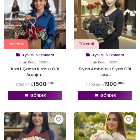
İndirimli
Tükendi
Aynı Gün Teslimat
Aynı Gün Teslimat
Ürün Kodu:
CK1889
Ürün Kodu:
CK1900
Kraft Çanta Kırmızı Gül
Siyah Ambalajlı Siyah Gül
Aranjm...
Luxu...
1500
1900
,00₺
,00₺
1,700.00 ₺
2,400.00 ₺
GÖNDER
GÖNDER