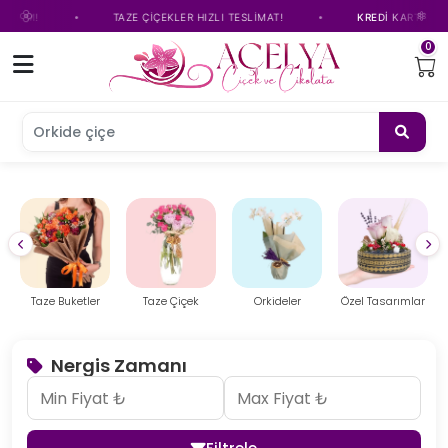
•
•
TAZE ÇİÇEKLER HIZLI TESLİMAT!
KREDİ KARTINA TAKSİT SEÇE
0
Orkide çiçeği
Taze Çiçek
Orkideler
Özel Tasarımlar
Çelenk
Nergis Zamanı