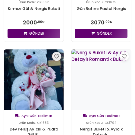
Ürün Kodu:
CK1662
Ürün Kodu:
CK1675
Kırmızı Gül & Nergis Buketi
Gün Batımı Pastel Nergis
2000
3070
,00₺
,00₺
GÖNDER
GÖNDER
Aynı Gün Teslimat
Aynı Gün Teslimat
Ürün Kodu:
CK1683
Ürün Kodu:
CK1704
Dev Peluş Ayıcık & Pudra
Nergis Buketi & Ayıcık
Gül B...
Detaylı...