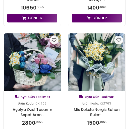
10650
1400
,00₺
,00₺
GÖNDER
GÖNDER
Aynı Gün Teslimat
Aynı Gün Teslimat
Ürün Kodu:
CK1705
Ürün Kodu:
CK1763
Açelya Özel Tasarım
Mis Kokulu Nergis Baharı
Sepet Aran...
Buket...
2800
1500
,00₺
,00₺