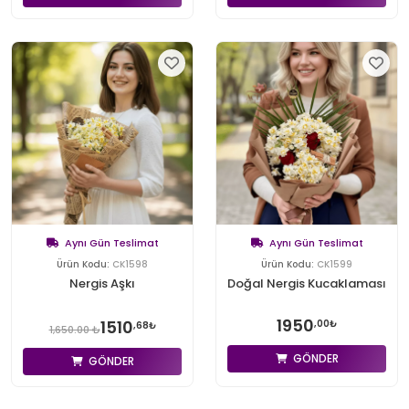
Aynı Gün Teslimat
Aynı Gün Teslimat
Ürün Kodu:
CK1598
Ürün Kodu:
CK1599
Nergis Aşkı
Doğal Nergis Kucaklaması
1950
1510
,00₺
,68₺
1,650.00 ₺
GÖNDER
GÖNDER