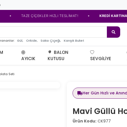
m
•
TAZE ÇİÇEKLER HIZLI TESLİMAT!
KREDİ KARTINA TAKSİ
de
Gül,
Orkide,
Saksı Çiçeği,
Karışık Buket
arananlar:
UM
BALON
AYICIK
KUTUSU
SEVGILIYE
lata Seti
Her Gün Hızlı ve Anın
Mavi Güllü Ho
Ürün Kodu:
CK977