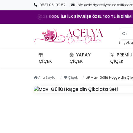
0537 061 02 57
info@elazigacelyacicekcilik.co
•
•
ACELYA23 KODU İLE İLK SİPARİŞE ÖZEL 100 TL İNDİRİM!
Orki
En çok 
YAPAY
PREMI
ÇIÇEK
ÇIÇEK
ÇIÇEK
Ana Sayfa
Çiçek
Mavi Güllü Hoşgeldin Çiko