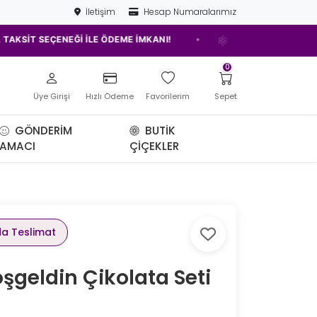
İletişim
Hesap Numaralarımız
•
T SEÇENEĞİ İLE ÖDEME İMKANI!
ELAZIĞ'IN EN İYİ ÇİÇEKÇİSİ!
0
Üye Girişi
Hızlı Ödeme
Favorilerim
Sepet
GÖNDERIM
BUTIK
AMACI
ÇIÇEKLER
da Teslimat
şgeldin Çikolata Seti