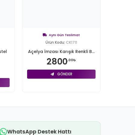
Aynı Gün Teslimat
Ürün Kodu:
CK1711
tel
Açelya İmzası Karışık Renkli B...
2800
,00₺
GÖNDER
WhatsApp Destek Hattı