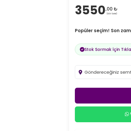
3550
,00 ₺
(KDV Dahil)
Popüler seçim! Son zama
Stok Sormak İçin Tıkla