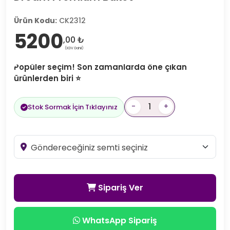
Ürün Kodu:
CK2312
5200
,00 ₺
(KDV Dahil)
Popüler seçim! Son zamanlarda öne çıkan
ürünlerden biri ⭐
-
+
Stok Sormak İçin Tıklayınız
Sipariş Ver
WhatsApp Sipariş