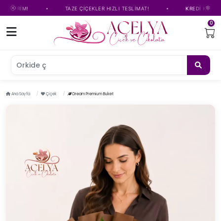
•
•
DİRİM!
TAZE ÇİÇEKLER HIZLI TESLİMAT!
KREDİ KARTINA TA
0
Orkide çiçeğ
Ana Sayfa
Çiçek
Dream Premium Buket