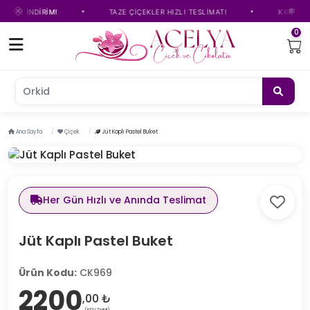
•
•
TL İNDİRİM!
TAZE ÇİÇEKLER HIZLI TESLİMAT!
KREDİ KART
0
Orkide
Ana Sayfa
Çiçek
Jüt Kaplı Pastel Buket
Her Gün Hızlı ve Anında Teslimat
Jüt Kaplı Pastel Buket
Ürün Kodu:
CK969
2200
,00 ₺
(KDV Dahil)