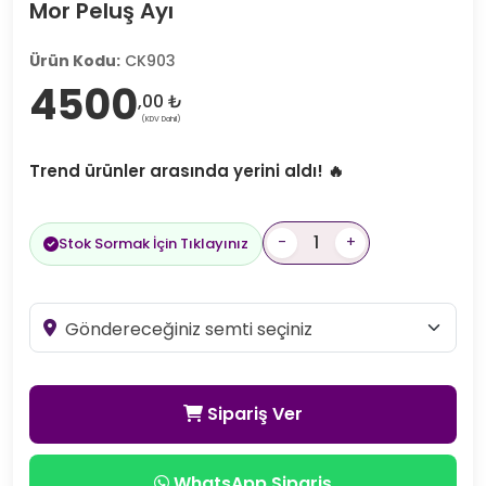
Mor Peluş Ayı
Ürün Kodu:
CK903
4500
,00 ₺
(KDV Dahil)
Trend ürünler arasında yerini aldı! 🔥
-
+
Stok Sormak İçin Tıklayınız
Sipariş Ver
WhatsApp Sipariş