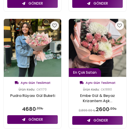
GÖNDER
GÖNDER
En Çok Satan
Aynı Gün Teslimat
Aynı Gün Teslimat
Ürün Kodu:
CK1170
Ürün Kodu:
CK1880
Pudra Rüyası Gül Buketi
Embe Gül & Beyaz
Krizantem Aşk...
4680
2600
,00₺
,00₺
2,800.00 ₺
GÖNDER
GÖNDER