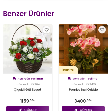
Benzer Ürünler
İndirimli
Aynı Gün Teslimat
Aynı Gün Teslimat
Ürün Kodu:
CK204
Ürün Kodu:
CK2419
Çiçekli Gül Sepeti
Pembe İnci Orkide
1159
3400
,00₺
,00₺
GÖNDER
GÖNDER