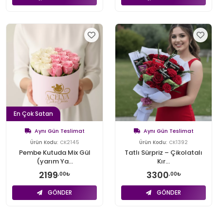
En Çok Satan
Aynı Gün Teslimat
Aynı Gün Teslimat
Ürün Kodu:
CK2145
Ürün Kodu:
CK1392
Pembe Kutuda Mix Gül
Tatlı Sürpriz – Çikolatalı
(yarım Ya...
Kır...
2199
3300
,00₺
,00₺
GÖNDER
GÖNDER