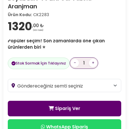
Aranjman
Ürün Kodu:
CK2283
1320
,00 ₺
(KDV Dahil)
Popüler seçim! Son zamanlarda öne çıkan
ürünlerden biri ⭐
-
+
Stok Sormak İçin Tıklayınız
Sipariş Ver
WhatsApp Sipariş