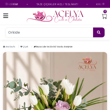
•
•
NDİRİM!
TAZE ÇİÇEKLER HIZLI TESLİMAT!
KREDİ KARTINA 
0
Orkide çiçe
Ana Sayfa
Çiçek
Beyaz Lale Ve Lila Gül Vazolu Aranjman