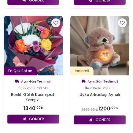
GÖNDER
GÖNDER
En Çok Satan
İndirimli
Aynı Gün Teslimat
Aynı Gün Teslimat
Ürün Kodu:
CK1743
Ürün Kodu:
CK1906
Renkli Gül & Kasımpatı
Uyku Arkadaşı Ayıcık
Karışık...
1340
1200
,00₺
,00₺
1,600.00 ₺
GÖNDER
GÖNDER