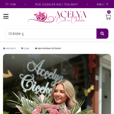
•
•
İRİM!
TAZE ÇİÇEKLER HIZLI TESLİMAT!
KREDİ KARTINA TA
0
Orkide çiçeği
Ana Sayfa
Çiçek
Aşkın Pembesi Gül Buketi