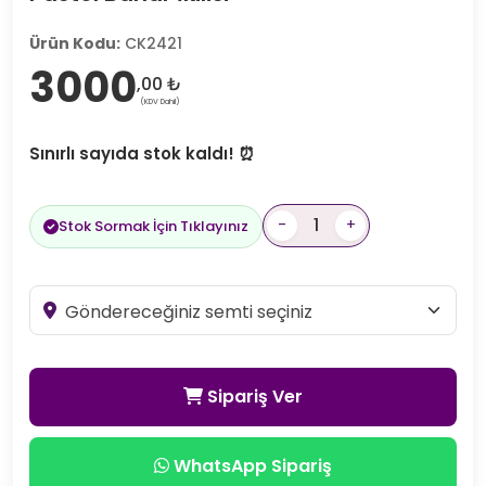
Ürün Kodu:
CK2421
3000
,00 ₺
(KDV Dahil)
Sınırlı sayıda stok kaldı! ⏰
-
+
Stok Sormak İçin Tıklayınız
Sipariş Ver
WhatsApp Sipariş