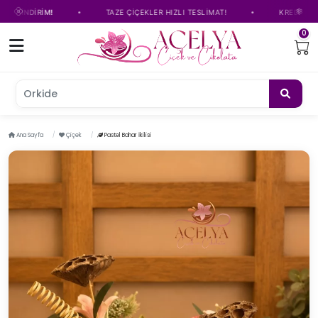
•
•
NDİRİM!
TAZE ÇİÇEKLER HIZLI TESLİMAT!
KREDİ KARTINA 
0
Orkide çiçe
Ana Sayfa
Çiçek
Pastel Bahar İkilisi