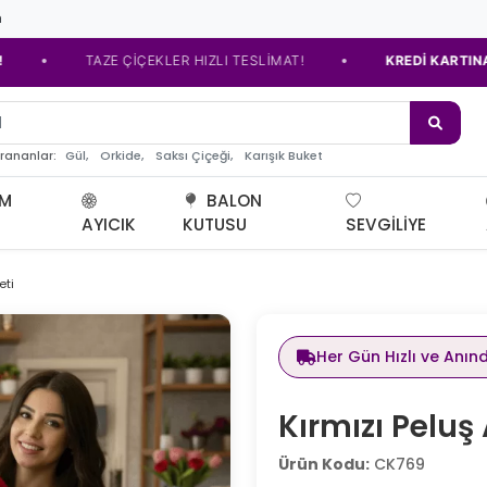
m
•
TAZE ÇİÇEKLER HIZLI TESLİMAT!
KREDİ KARTINA TAKSİT 
e çiçeği
Gül,
Orkide,
Saksı Çiçeği,
Karışık Buket
arananlar:
UM
BALON
AYICIK
KUTUSU
SEVGILIYE
eti
Her Gün Hızlı ve Anın
Kırmızı Peluş 
Ürün Kodu:
CK769