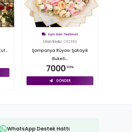
Aynı Gün Teslimat
Ürün Kodu:
CK2392
ut...
Şampanya Rüyası Şakayık
Buketi...
7000
,00₺
GÖNDER
WhatsApp Destek Hattı