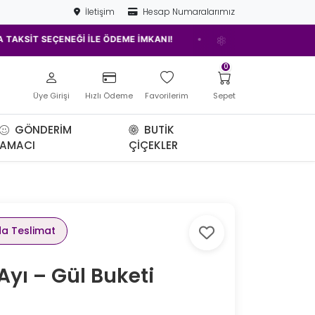
İletişim
Hesap Numaralarımız
•
SEÇENEĞİ İLE ÖDEME İMKANI!
ELAZIĞ'IN EN İYİ ÇİÇEKÇİSİ!
0
Üye Girişi
Hızlı Ödeme
Favorilerim
Sepet
GÖNDERIM
BUTIK
AMACI
ÇIÇEKLER
da Teslimat
Ayı – Gül Buketi