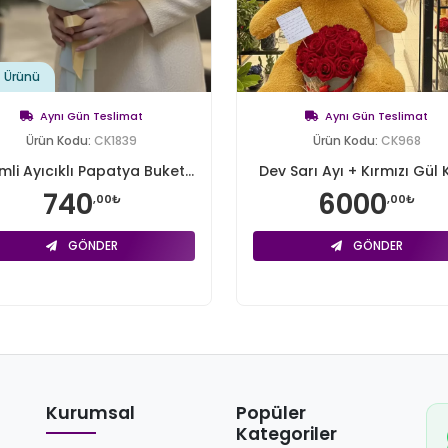
t Ürünü
Aynı Gün Teslimat
Aynı Gün Teslimat
Ürün Kodu:
CK1839
Ürün Kodu:
CK968
mli Ayıcıklı Papatya Buket...
Dev Sarı Ayı + Kırmızı Gül K
740
6000
,00₺
,00₺
GÖNDER
GÖNDER
Kurumsal
Popüler
Kategoriler