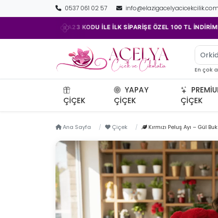
0537 061 02 57
info@elazigacelyacicekcilik.co
•
ACELYA23 KODU İLE İLK SİPARİŞE ÖZEL 100 TL İNDİRİM!
Orkid
En çok 
YAPAY
PREMI
ÇIÇEK
ÇIÇEK
ÇIÇEK
Ana Sayfa
Çiçek
Kırmızı Peluş Ayı – Gül Buk