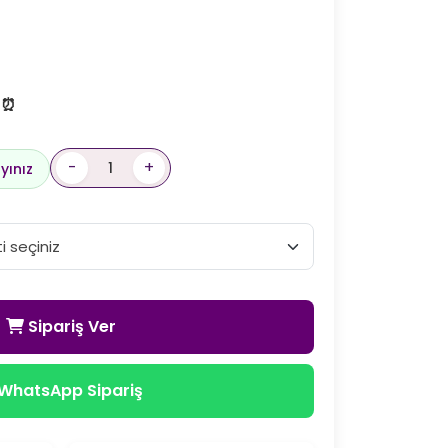
! ⏰
-
+
yınız
Sipariş Ver
WhatsApp Sipariş