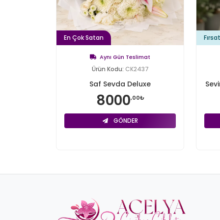
En Çok Satan
Fırsa
Aynı Gün Teslimat
Ürün Kodu:
CK2437
Saf Sevda Deluxe
Sevi
8000
,00₺
GÖNDER