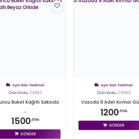
Aynı Gün Teslimat
Aynı Gün Teslimat
Ürün Kodu:
CK287
Ürün Kodu:
CK053
uncu Buket Kağıtlı Saksıda
Vazoda 9 Adet Kırmızı Gü
1200
...
,00₺
1500
,00₺
GÖNDER
GÖNDER