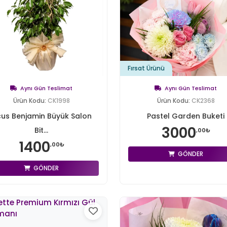
Fırsat Ürünü
Aynı Gün Teslimat
Aynı Gün Teslimat
Ürün Kodu:
CK1998
Ürün Kodu:
CK2368
cus Benjamin Büyük Salon
Pastel Garden Buketi
3000
Bit...
,00₺
1400
,00₺
GÖNDER
GÖNDER