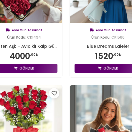
Aynı Gün Teslimat
Aynı Gün Teslimat
Ürün Kodu:
CK1494
Ürün Kodu:
CK1566
ten Aşk – Ayıcıklı Kalp Gü...
Blue Dreams Laleler
4000
1520
,00₺
,00₺
GÖNDER
GÖNDER