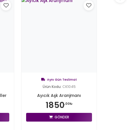
Aynı Gün Teslimat
Ürün Kodu:
CK1045
ller
Ayıcık Aşk Aranjmanı
1850
,00₺
GÖNDER