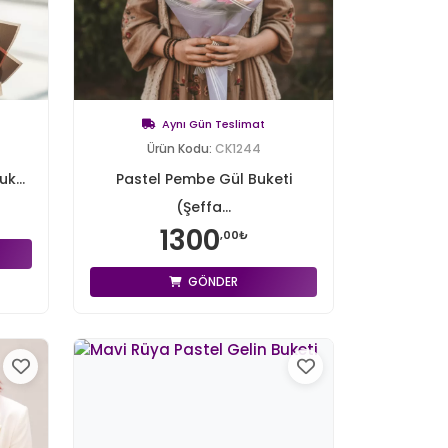
Aynı Gün Teslimat
Ürün Kodu:
CK1244
k...
Pastel Pembe Gül Buketi
(Şeffa...
1300
,00₺
GÖNDER