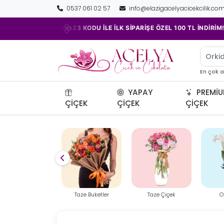
0537 061 02 57
info@elazigacelyacicekcilik.co
•
ELYA23 KODU İLE İLK SİPARİŞE ÖZEL 100 TL İNDİRİM!
TAZE 
Orkid
En çok 
YAPAY
PREMI
ÇIÇEK
ÇIÇEK
ÇIÇEK
Taze Buketler
Taze Çiçek
Orkideler
Özel 