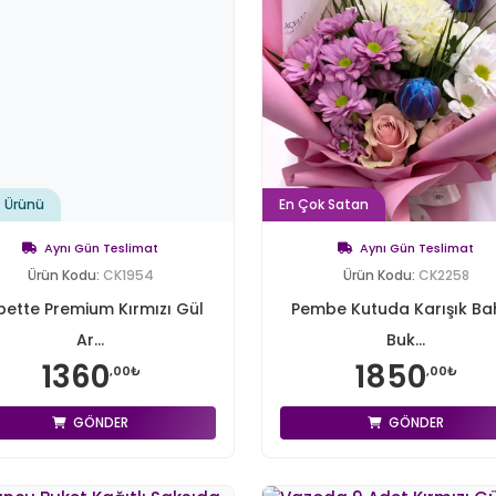
t Ürünü
En Çok Satan
Aynı Gün Teslimat
Aynı Gün Teslimat
Ürün Kodu:
CK1954
Ürün Kodu:
CK2258
pette Premium Kırmızı Gül
Pembe Kutuda Karışık Ba
Ar...
Buk...
1360
1850
,00₺
,00₺
GÖNDER
GÖNDER