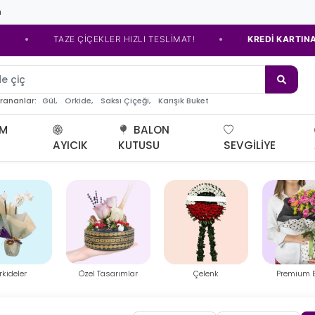
m
•
ÇİÇEKLER HIZLI TESLİMAT!
KREDİ KARTINA TAKSİT SEÇENEĞİ
e çiçeği
Gül,
Orkide,
Saksı Çiçeği,
Karışık Buket
arananlar:
UM
BALON
AYICIK
KUTUSU
SEVGILIYE
Tasarımlar
Çelenk
Premium Buket
Ayıcık