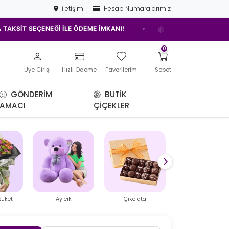
İletişim
Hesap Numaralarımız
•
•
 İLE ÖDEME İMKANI!
ELAZIĞ'IN EN İYİ ÇİÇEKÇİSİ!
0
Üye Girişi
Hızlı Ödeme
Favorilerim
Sepet
GÖNDERIM
BUTIK
AMACI
ÇIÇEKLER
Çikolata
Mini Teraryum
Balon Kutusu