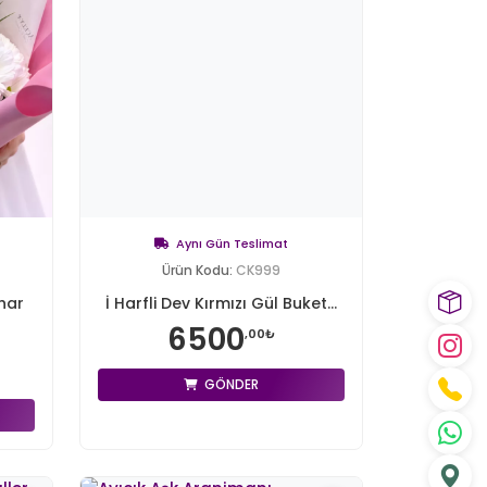
Aynı Gün Teslimat
Ürün Kodu:
CK999
har
İ Harfli Dev Kırmızı Gül Buket...
6500
,00₺
GÖNDER