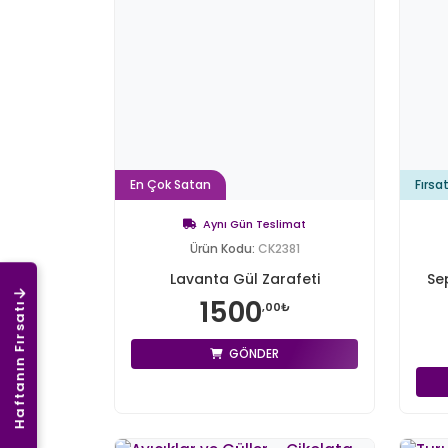
En Çok Satan
Fırsa
Aynı Gün Teslimat
Ürün Kodu:
CK2381
Lavanta Gül Zarafeti
Se
1500
,00₺
Haftanın Fırsatı
GÖNDER