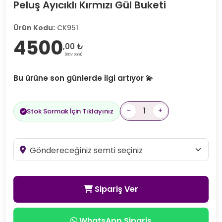
Peluş Ayıcıklı Kırmızı Gül Buketi
Ürün Kodu:
CK951
4500
,00 ₺
(KDV Dahil)
Bu ürüne son günlerde ilgi artıyor 💫
-
+
Stok Sormak İçin Tıklayınız
Sipariş Ver
WhatsApp Sipariş