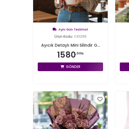
Aynı Gün Teslimat
Ürün Kodu:
CK1295
Ayıcık Detaylı Mini Silindir G...
1580
,00₺
GÖNDER