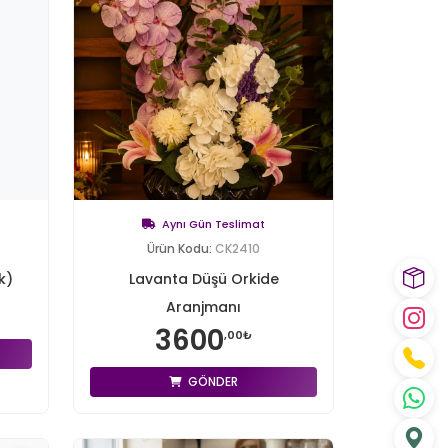
Aynı Gün Teslimat
Ürün Kodu:
CK2410
k)
Lavanta Düşü Orkide
Aranjmanı
3600
,00₺
GÖNDER