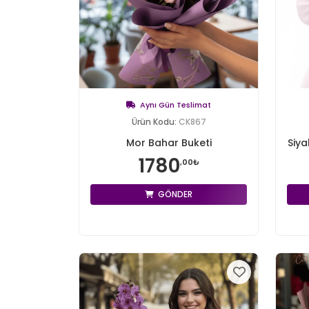
Aynı Gün Teslimat
Ürün Kodu:
CK867
Mor Bahar Buketi
Siya
1780
,00₺
GÖNDER