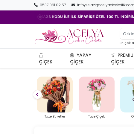
0537 061 02 57
info@elazigacelyacicekcilik.co
•
LYA23 KODU İLE İLK SİPARİŞE ÖZEL 100 TL İNDİRİM!
TAZE Ç
Orkid
En çok 
YAPAY
PREMI
ÇIÇEK
ÇIÇEK
ÇIÇEK
Taze Buketler
Taze Çiçek
Orkideler
Özel 