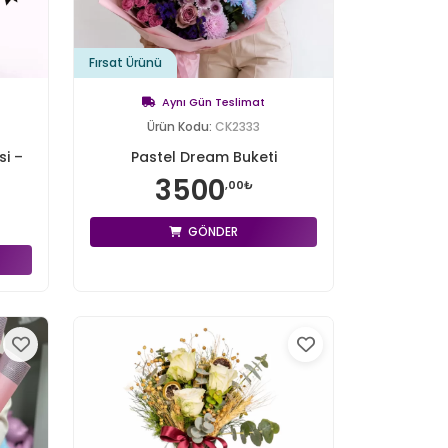
Fırsat Ürünü
Aynı Gün Teslimat
Ürün Kodu:
CK2333
i –
Pastel Dream Buketi
3500
,00₺
GÖNDER