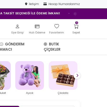
İletişim
Hesap Numaralarımız
•
•
 İLE ÖDEME İMKANI!
ELAZIĞ'IN EN İYİ ÇİÇEKÇİSİ!
0
Üye Girişi
Hızlı Ödeme
Favorilerim
Sepet
GÖNDERIM
BUTIK
AMACI
ÇIÇEKLER
Çikolata
Mini Teraryum
Balon Kutusu