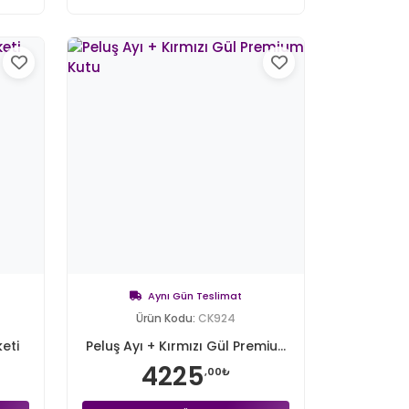
Aynı Gün Teslimat
Ürün Kodu:
CK924
eti
Peluş Ayı + Kırmızı Gül Premiu...
4225
,00₺