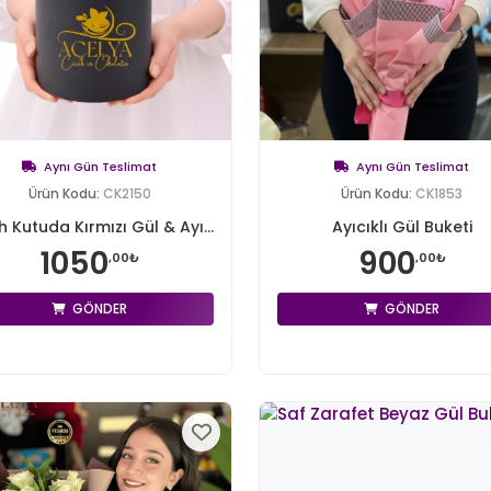
Aynı Gün Teslimat
Aynı Gün Teslimat
Ürün Kodu:
CK2150
Ürün Kodu:
CK1853
h Kutuda Kırmızı Gül & Ayı...
Ayıcıklı Gül Buketi
1050
900
,00₺
,00₺
GÖNDER
GÖNDER