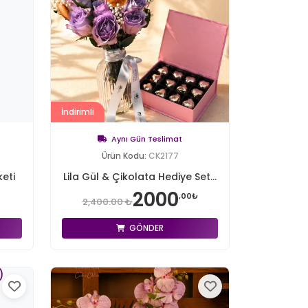
İndirimli
Aynı Gün Teslimat
Ürün Kodu:
CK2177
eti
Lila Gül & Çikolata Hediye Set...
2000
,00₺
2,400.00 ₺
GÖNDER