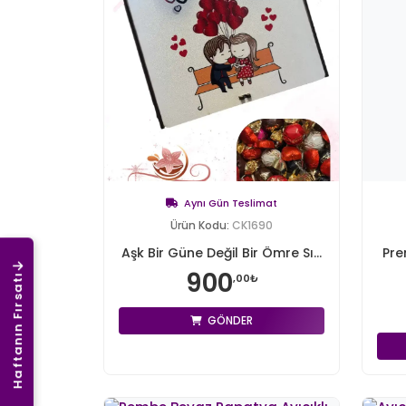
Aynı Gün Teslimat
Ürün Kodu:
CK1690
Aşk Bir Güne Değil Bir Ömre Sı...
Pre
900
,00₺
Haftanın Fırsatı
GÖNDER