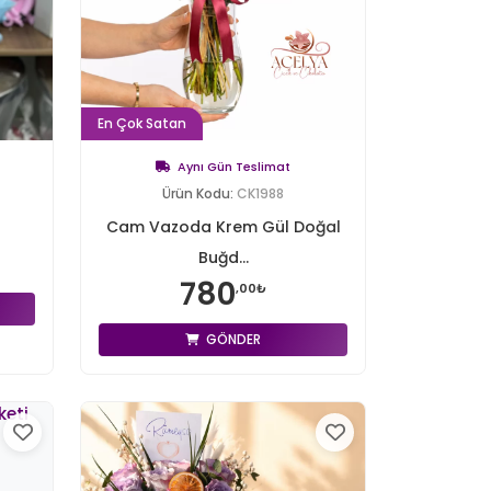
En Çok Satan
Aynı Gün Teslimat
Ürün Kodu:
CK1988
Cam Vazoda Krem Gül Doğal
Buğd...
780
,00₺
GÖNDER