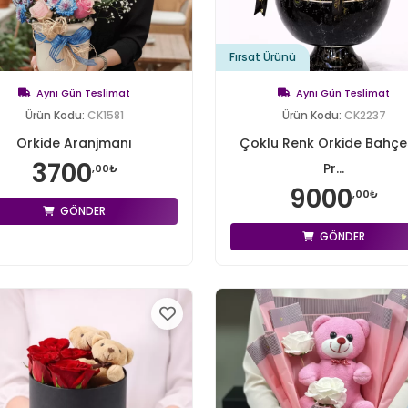
Fırsat Ürünü
Aynı Gün Teslimat
Aynı Gün Teslimat
Ürün Kodu:
CK1581
Ürün Kodu:
CK2237
Orkide Aranjmanı
Çoklu Renk Orkide Bahçes
3700
Pr...
,00₺
9000
,00₺
GÖNDER
GÖNDER