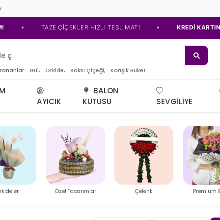
m
•
İÇEKLER HIZLI TESLİMAT!
KREDİ KARTINA TAKSİT SEÇENEĞİ
e çiçeği
Gül,
Orkide,
Saksı Çiçeği,
Karışık Buket
arananlar:
UM
BALON
AYICIK
KUTUSU
SEVGILIYE
Tasarımlar
Çelenk
Premium Buket
Ayıcık