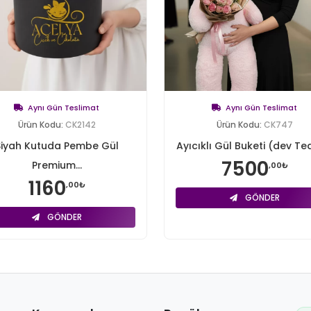
Aynı Gün Teslimat
Aynı Gün Teslimat
Ürün Kodu:
CK2142
Ürün Kodu:
CK747
Siyah Kutuda Pembe Gül
Ayıcıklı Gül Buketi (dev Ted
7500
Premium...
,00₺
1160
,00₺
GÖNDER
GÖNDER