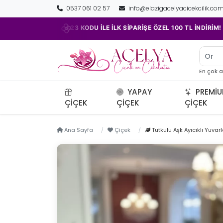
0537 061 02 57
info@elazigacelyacicekcilik.co
•
ACELYA23 KODU İLE İLK SİPARİŞE ÖZEL 100 TL İNDİRİM!
Orkid
En çok 
YAPAY
PREMI
ÇIÇEK
ÇIÇEK
ÇIÇEK
Ana Sayfa
Çiçek
Tutkulu Aşk Ayıcıklı Yuvar