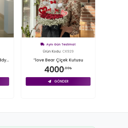
Aynı Gün Teslimat
Ürün Kodu:
CK929
dy...
“love Bear Çiçek Kutusu
4000
,00₺
GÖNDER