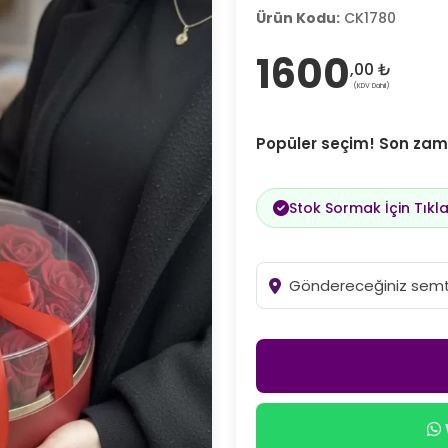
Ürün Kodu:
CK1780
1600
,00 ₺
(KDV Dahil)
Popüler seçim! Son zama
Stok Sormak İçin Tıkla