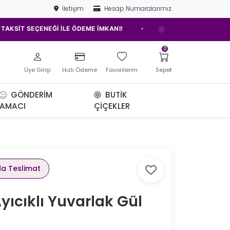
İletişim
Hesap Numaralarımız
•
EÇENEĞİ İLE ÖDEME İMKANI!
ELAZIĞ'IN EN İYİ ÇİÇEKÇİSİ!
0
Üye Girişi
Hızlı Ödeme
Favorilerim
Sepet
GÖNDERIM
BUTIK
AMACI
ÇIÇEKLER
da Teslimat
yıcıklı Yuvarlak Gül