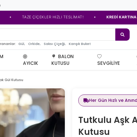
m
•
TAZE ÇİÇEKLER HIZLI TESLİMAT!
KREDİ KARTINA TAKSİT S
e çiç
Gül,
Orkide,
Saksı Çiçeği,
Karışık Buket
arananlar:
UM
BALON
AYICIK
KUTUSU
SEVGILIYE
lak Gül Kutusu
Her Gün Hızlı ve Anın
Tutkulu Aşk A
Kutusu