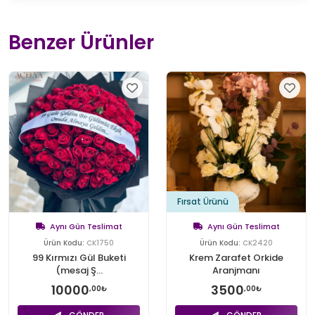
Benzer Ürünler
Fırsat Ürünü
Aynı Gün Teslimat
Aynı Gün Teslimat
Ürün Kodu:
CK1750
Ürün Kodu:
CK2420
99 Kırmızı Gül Buketi
Krem Zarafet Orkide
(mesaj Ş...
Aranjmanı
10000
3500
,00₺
,00₺