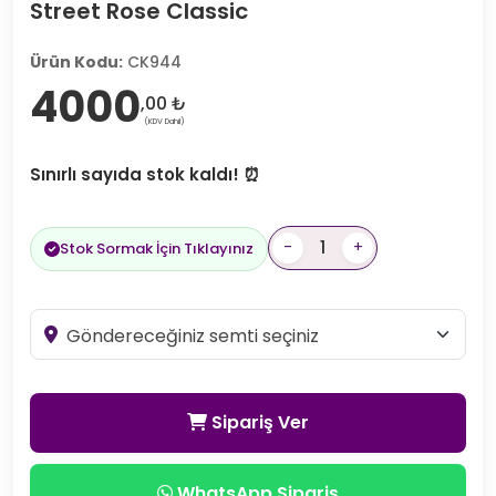
Street Rose Classic
Ürün Kodu:
CK944
4000
,00 ₺
(KDV Dahil)
Sınırlı sayıda stok kaldı! ⏰
-
+
Stok Sormak İçin Tıklayınız
Sipariş Ver
WhatsApp Sipariş