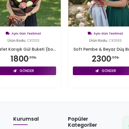
Aynı Gün Teslimat
Aynı Gün Teslimat
Ürün Kodu:
CK1203
Ürün Kodu:
CK1065
fet Karışık Gül Buketi (bo...
Soft Pembe & Beyaz Düş Bu
1800
2300
,00₺
,00₺
GÖNDER
GÖNDER
Kurumsal
Popüler
Kategoriler