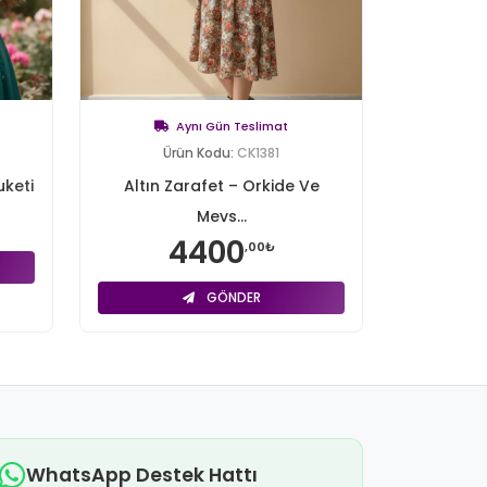
Aynı Gün Teslimat
Ürün Kodu:
CK1381
keti
Altın Zarafet – Orkide Ve
Mevs...
4400
,00₺
GÖNDER
WhatsApp Destek Hattı