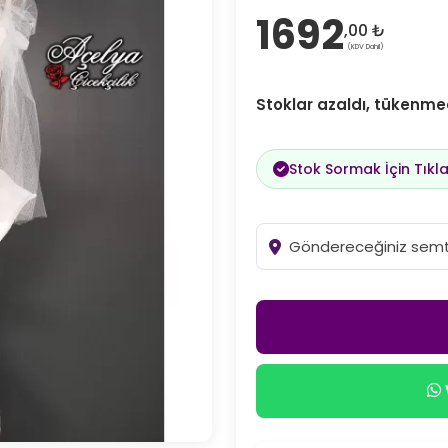
1692
,00 ₺
(KDV Dahil)
Stoklar azaldı, tükenme
Stok Sormak İçin Tıkla