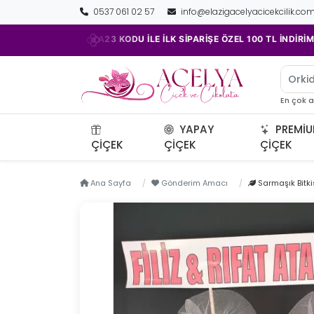
0537 061 02 57
info@elazigacelyacicekcilik.co
•
•
ACELYA23 KODU İLE İLK SİPARİŞE ÖZEL 100 TL İNDİRİM!
Orki
En çok 
YAPAY
PREMI
ÇIÇEK
ÇIÇEK
ÇIÇEK
Ana Sayfa
Gönderim Amacı
Sarmaşık Bitk