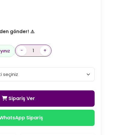
den gönder! ⚠️
-
+
yınız
Sipariş Ver
WhatsApp Sipariş