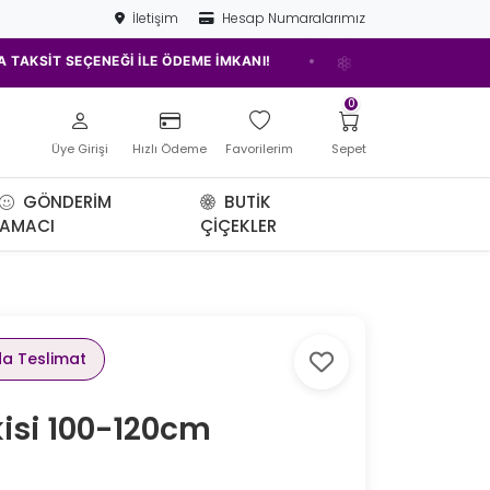
İletişim
Hesap Numaralarımız
•
 SEÇENEĞİ İLE ÖDEME İMKANI!
ELAZIĞ'IN EN İYİ ÇİÇEKÇİSİ!
0
Üye Girişi
Hızlı Ödeme
Favorilerim
Sepet
GÖNDERIM
BUTIK
AMACI
ÇIÇEKLER
da Teslimat
kisi 100-120cm