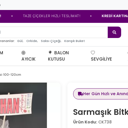
m
•
TAZE ÇİÇEKLER HIZLI TESLİMAT!
KREDİ KARTINA TAKSİT
de çiçeğ
Gül,
Orkide,
Saksı Çiçeği,
Karışık Buket
arananlar:
UM
BALON
AYICIK
KUTUSU
SEVGILIYE
isi 100-120cm
Her Gün Hızlı ve Anın
Sarmaşık Bit
Ürün Kodu:
CK738