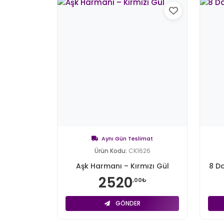
Aynı Gün Teslimat
Ürün Kodu:
CK1626
Aşk Harmanı – Kırmızı Gül
8 Da
2520
,00₺
GÖNDER