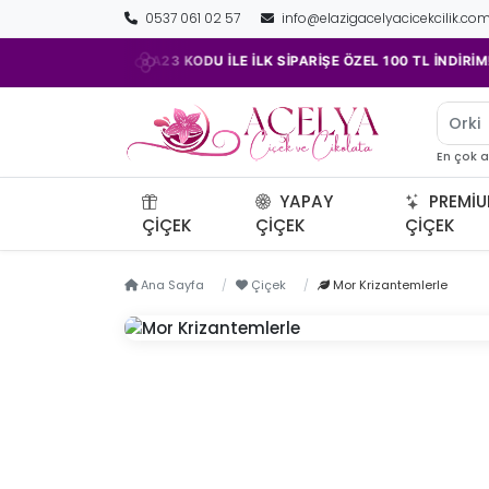
0537 061 02 57
info@elazigacelyacicekcilik.co
•
•
ACELYA23 KODU İLE İLK SİPARİŞE ÖZEL 100 TL İNDİRİM!
Orkid
En çok 
YAPAY
PREMI
ÇIÇEK
ÇIÇEK
ÇIÇEK
Ana Sayfa
Çiçek
Mor Krizantemlerle