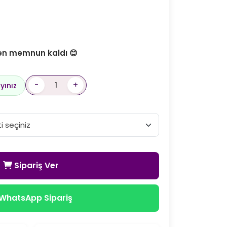
den memnun kaldı 😊
-
+
yınız
Sipariş Ver
WhatsApp Sipariş