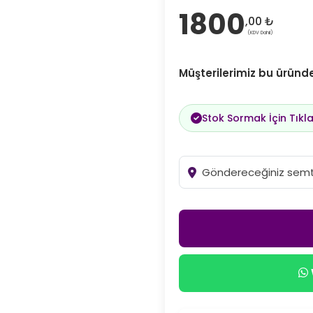
1800
,00 ₺
(KDV Dahil)
Müşterilerimiz bu ürün
Stok Sormak İçin Tıkla