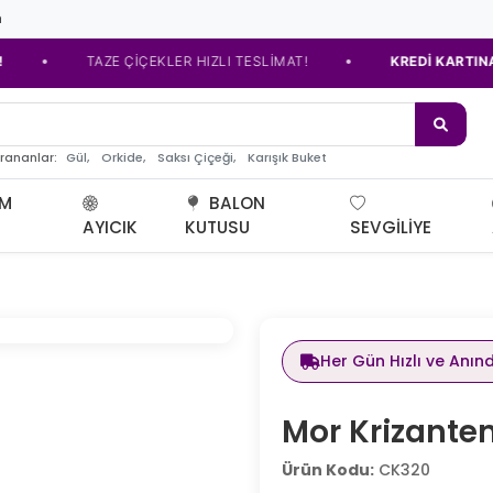
m
•
TAZE ÇİÇEKLER HIZLI TESLİMAT!
KREDİ KARTINA TAKSİ
e çiç
Gül,
Orkide,
Saksı Çiçeği,
Karışık Buket
arananlar:
UM
BALON
AYICIK
KUTUSU
SEVGILIYE
Her Gün Hızlı ve Anın
Mor Krizante
Ürün Kodu:
CK320