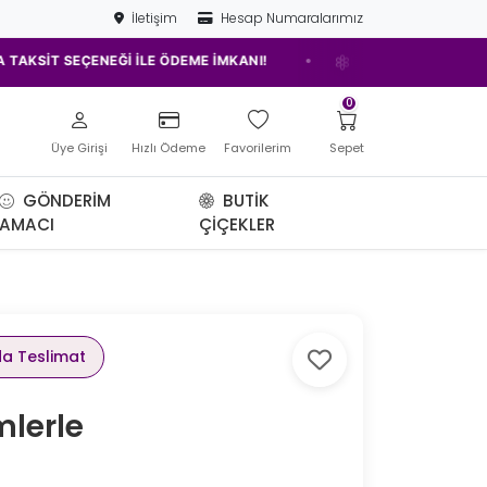
İletişim
Hesap Numaralarımız
•
T SEÇENEĞİ İLE ÖDEME İMKANI!
ELAZIĞ'IN EN İYİ ÇİÇEKÇİSİ!
0
Üye Girişi
Hızlı Ödeme
Favorilerim
Sepet
GÖNDERIM
BUTIK
AMACI
ÇIÇEKLER
da Teslimat
mlerle