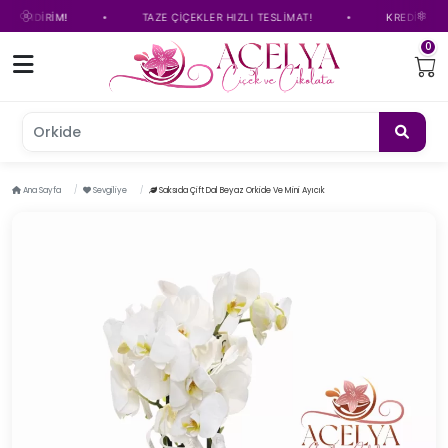
•
•
NDİRİM!
TAZE ÇİÇEKLER HIZLI TESLİMAT!
KREDİ KARTINA 
0
Orkide çiçe
Ana Sayfa
Sevgiliye
Saksıda Çift Dal Beyaz Orkide Ve Mini Ayıcık