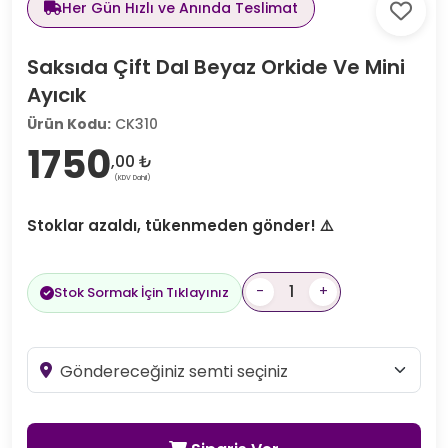
Her Gün Hızlı ve Anında Teslimat
Saksıda Çift Dal Beyaz Orkide Ve Mini
Ayıcık
Ürün Kodu:
CK310
1750
,00 ₺
(KDV Dahil)
Stoklar azaldı, tükenmeden gönder! ⚠️
-
+
Stok Sormak İçin Tıklayınız