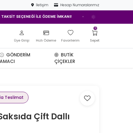
İletişim
Hesap Numaralarımız
•
SEÇENEĞİ İLE ÖDEME İMKANI!
ELAZIĞ'IN EN İYİ ÇİÇEKÇİSİ!
0
Üye Girişi
Hızlı Ödeme
Favorilerim
Sepet
GÖNDERIM
BUTIK
AMACI
ÇIÇEKLER
da Teslimat
Saksıda Çift Dallı