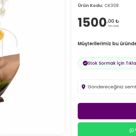
Ürün Kodu:
CK308
1500
,00 ₺
(KDV Dahil)
Müşterilerimiz bu ürün
Stok Sormak İçin Tıkla