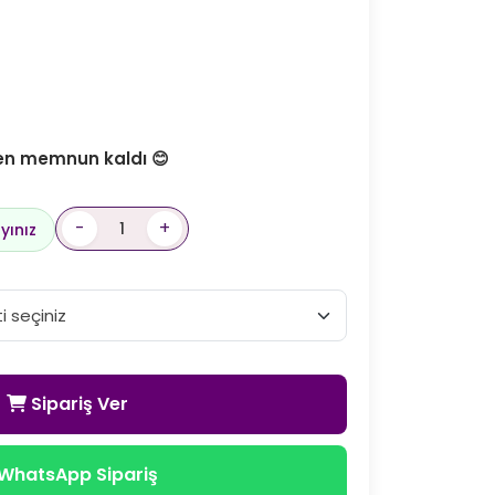
den memnun kaldı 😊
-
+
yınız
Sipariş Ver
WhatsApp Sipariş