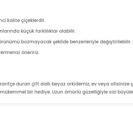
ci kalite çiçeklerdir.
arında küçük farklılıklar olabilir.
rünümü bozmayacak şekilde benzerleriyle değiştirilebilir.
ermenizi öneririz.
rifçe duran çift dallı beyaz orkidemiz, ev veya ofisinize şı
n mükemmel bir hediye. Uzun ömürlü güzelliğiyle sizi büyül