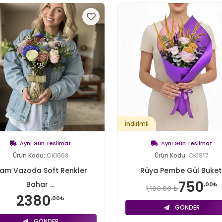
İndirimli
Aynı Gün Teslimat
Aynı Gün Teslimat
Ürün Kodu:
CK1668
Ürün Kodu:
CK1917
am Vazoda Soft Renkler
Rüya Pembe Gül Buket
750
Bahar ...
,00₺
1,100.00 ₺
2380
,00₺
GÖNDER
GÖNDER