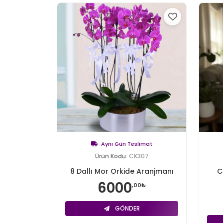
Aynı Gün Teslimat
Ürün Kodu:
CK307
8 Dallı Mor Orkide Aranjmanı
C
6000
,00₺
GÖNDER