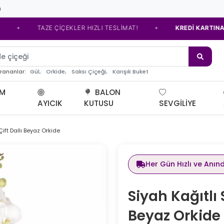
m
•
TAZE ÇİÇEKLER HIZLI TESLİMAT!
KREDİ KARTINA TAKSİT 
e çiçeği
Gül,
Orkide,
Saksı Çiçeği,
Karışık Buket
arananlar:
UM
BALON
AYICIK
KUTUSU
SEVGILIYE
ift Dallı Beyaz Orkide
Her Gün Hızlı ve Anın
Siyah Kağıtlı 
Beyaz Orkide