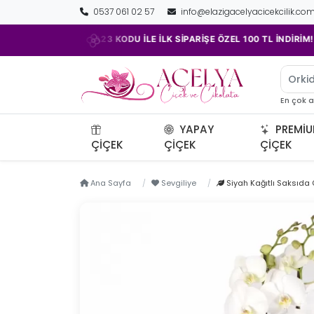
0537 061 02 57
info@elazigacelyacicekcilik.co
•
ACELYA23 KODU İLE İLK SİPARİŞE ÖZEL 100 TL İNDİRİM!
Orkid
En çok 
YAPAY
PREMI
ÇIÇEK
ÇIÇEK
ÇIÇEK
Ana Sayfa
Sevgiliye
Siyah Kağıtlı Saksıda Ç