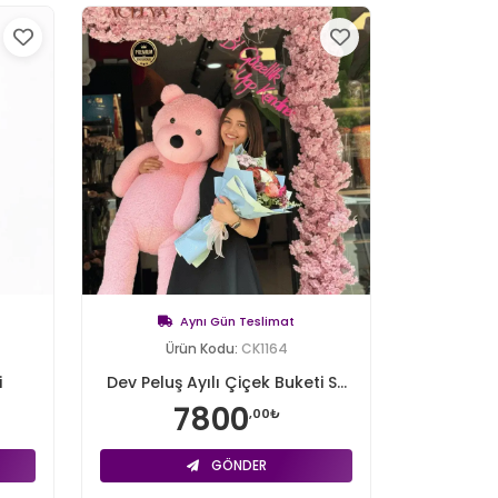
Aynı Gün Teslimat
Ürün Kodu:
CK1164
i
Dev Peluş Ayılı Çiçek Buketi S...
7800
,00₺
GÖNDER