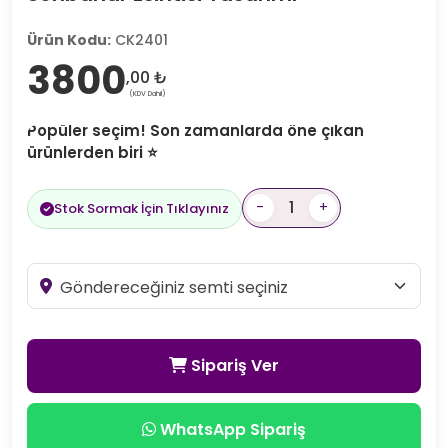
Ürün Kodu:
CK2401
3800
,00 ₺
(KDV Dahil)
Popüler seçim! Son zamanlarda öne çıkan
ürünlerden biri ⭐
-
+
Stok Sormak İçin Tıklayınız
Sipariş Ver
WhatsApp Sipariş