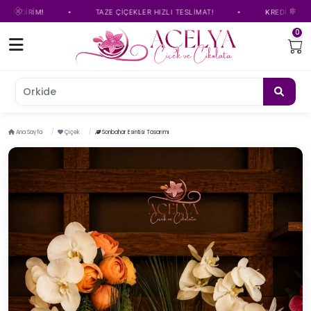
•
•
İRİM!
TAZE ÇİÇEKLER HIZLI TESLİMAT!
KREDİ KARTINA TA
0
Orkide çiçeği
Ana Sayfa
Çiçek
Sonbahar Esintisi Tasarımı