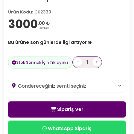
Ürün Kodu:
CK2339
3000
,00 ₺
(KDV Dahil)
Bu ürüne son günlerde ilgi artıyor 💫
-
+
Stok Sormak İçin Tıklayınız
Sipariş Ver
WhatsApp Sipariş