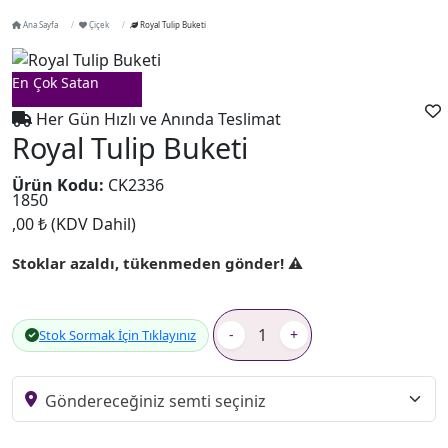
Ana Sayfa
Çiçek
Royal Tulip Buketi
En Çok Satan
Her Gün Hızlı ve Anında Teslimat
Royal Tulip Buketi
Ürün Kodu:
CK2336
1850
,00 ₺
(KDV Dahil)
Stoklar azaldı, tükenmeden gönder! ⚠️
-
+
Stok Sormak İçin Tıklayınız