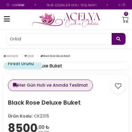
•
•
 TL İNDİRİM!
TAZE ÇİÇEKLER HIZLI TESLİMAT!
KREDİ KART
0
Orkide
Ana Sayfa
Çiçek
Black Rose Deluxe Buket
Fırsat Ürünü
Her Gün Hızlı ve Anında Teslimat
Black Rose Deluxe Buket
Ürün Kodu:
CK2315
8500
,00 ₺
(KDV Dahil)