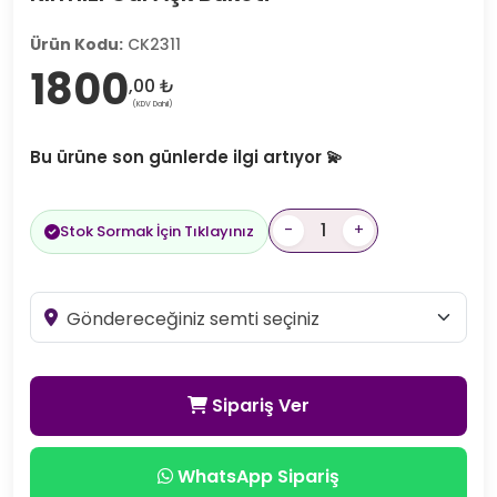
Ürün Kodu:
CK2311
1800
,00 ₺
(KDV Dahil)
Bu ürüne son günlerde ilgi artıyor 💫
-
+
Stok Sormak İçin Tıklayınız
Sipariş Ver
WhatsApp Sipariş