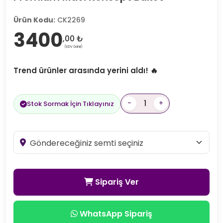
Ürün Kodu:
CK2269
3400
,00 ₺
(KDV Dahil)
Trend ürünler arasında yerini aldı! 🔥
-
+
Stok Sormak İçin Tıklayınız
Sipariş Ver
WhatsApp Sipariş