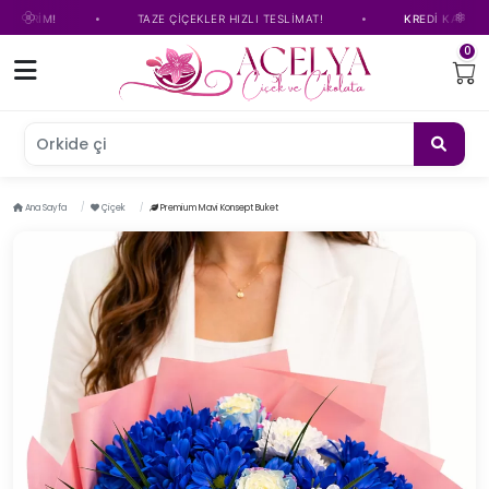
•
•
RİM!
TAZE ÇİÇEKLER HIZLI TESLİMAT!
KREDİ KARTINA TAK
0
Orkide çiçeği
Ana Sayfa
Çiçek
Premium Mavi Konsept Buket