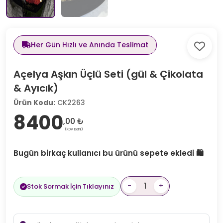
Her Gün Hızlı ve Anında Teslimat
Açelya Aşkın Üçlü Seti (gül & Çikolata
& Ayıcık)
Ürün Kodu:
CK2263
8400
,00 ₺
(KDV Dahil)
Bugün birkaç kullanıcı bu ürünü sepete ekledi 🛍️
-
+
Stok Sormak İçin Tıklayınız