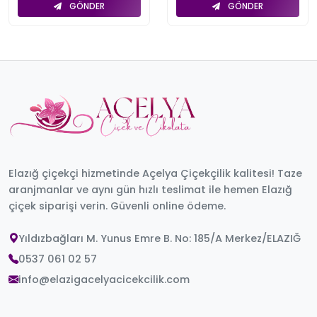
GÖNDER
GÖNDER
Elazığ çiçekçi hizmetinde Açelya Çiçekçilik kalitesi! Taze
aranjmanlar ve aynı gün hızlı teslimat ile hemen Elazığ
çiçek siparişi verin. Güvenli online ödeme.
Yıldızbağları M. Yunus Emre B. No: 185/A Merkez/ELAZIĞ
0537 061 02 57
info@elazigacelyacicekcilik.com