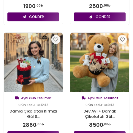
1900
2500
,00₺
,00₺
GÖNDER
GÖNDER
Aynı Gün Teslimat
Aynı Gün Teslimat
Ürün Kodu:
CK1243
Ürün Kodu:
CK943
Damla Çikolatalı Kırmızı
Dev Ayı + Damak
Gül S...
Çikolatalı Gül...
2860
8500
,00₺
,00₺