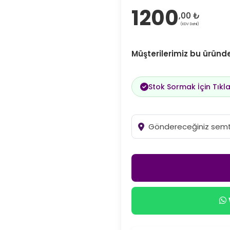
1200
,00 ₺
(KDV Dahil)
Müşterilerimiz bu ürün
Stok Sormak İçin Tıkla