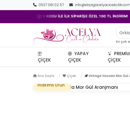
0537 061 02 57
info@elazigacelyacicekcilik.co
•
•
ACELYA23 KODU İLE İLK SİPARİŞE ÖZEL 100 TL İNDİRİM!
Orkid
En çok 
YAPAY
PREMI
ÇIÇEK
ÇIÇEK
ÇIÇEK
Ana Sayfa
Çiçek
Vintage Vazoda Mor Gül 
İndirimli Ürün