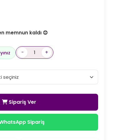
den memnun kaldı 😊
-
+
yınız
Sipariş Ver
WhatsApp Sipariş