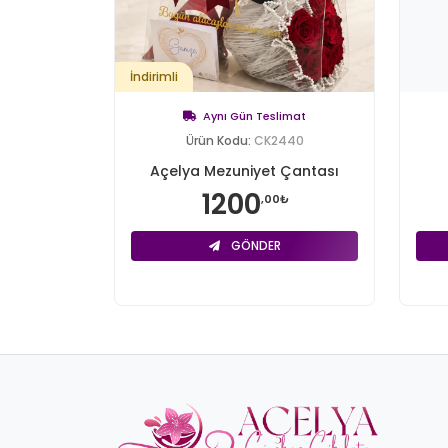
İndirimli
Aynı Gün Teslimat
Ürün Kodu:
CK2440
Açelya Mezuniyet Çantası
1200
,00₺
GÖNDER