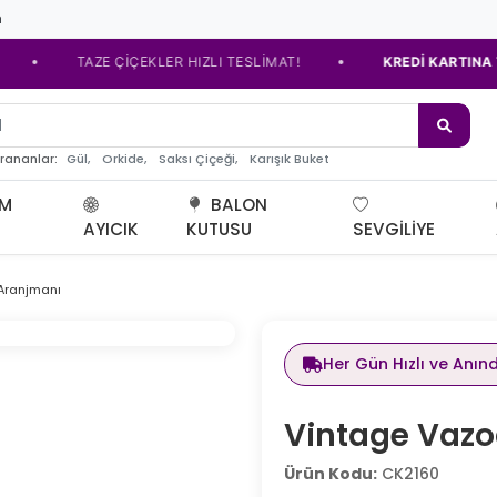
m
•
TAZE ÇİÇEKLER HIZLI TESLİMAT!
KREDİ KARTINA TAKSİT
e çiç
Gül,
Orkide,
Saksı Çiçeği,
Karışık Buket
arananlar:
UM
BALON
AYICIK
KUTUSU
SEVGILIYE
Aranjmanı
Her Gün Hızlı ve Anın
Vintage Vazo
Ürün Kodu:
CK2160