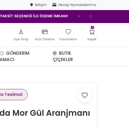
İletişim
Hesap Numaralarımız
•
 SEÇENEĞİ İLE ÖDEME İMKANI!
ELAZIĞ'IN EN İYİ ÇİÇEKÇİSİ!
0
Üye Girişi
Hızlı Ödeme
Favorilerim
Sepet
GÖNDERIM
BUTIK
AMACI
ÇIÇEKLER
da Teslimat
da Mor Gül Aranjmanı