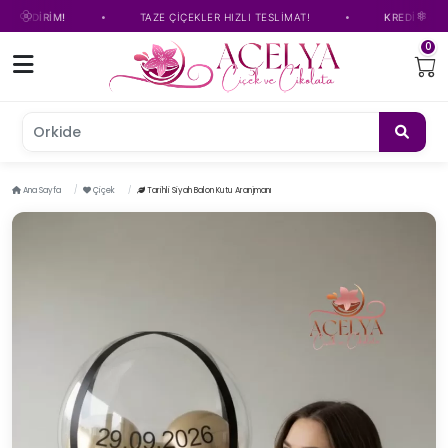
•
•
DİRİM!
TAZE ÇİÇEKLER HIZLI TESLİMAT!
KREDİ KARTINA T
0
Orkide çiçeğ
Ana Sayfa
Çiçek
Tarihli Siyah Balon Kutu Aranjmanı