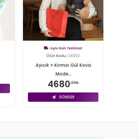
Aynı Gün Teslimat
Ürün Kodu:
CK922
Ayıcık + Kırmızı Gül Kova
Mode...
4680
,00₺
GÖNDER