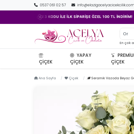
0537 061 02 57
info@elazigacelyacicekcilik.co
•
•
ACELYA23 KODU İLE İLK SİPARİŞE ÖZEL 100 TL İNDİRİM!
Orki
En çok 
YAPAY
PREMI
ÇIÇEK
ÇIÇEK
ÇIÇEK
Ana Sayfa
Çiçek
Seramik Vazoda Beyaz G