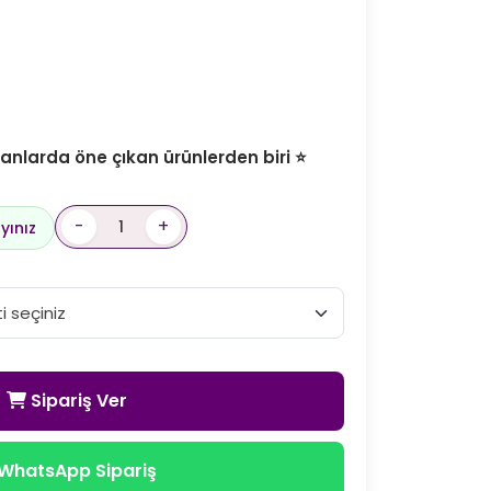
nlarda öne çıkan ürünlerden biri ⭐
-
+
yınız
Sipariş Ver
WhatsApp Sipariş