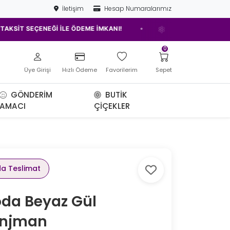
İletişim
Hesap Numaralarımız
•
SEÇENEĞİ İLE ÖDEME İMKANI!
ELAZIĞ'IN EN İYİ ÇİÇEKÇİSİ!
0
Üye Girişi
Hızlı Ödeme
Favorilerim
Sepet
GÖNDERIM
BUTIK
AMACI
ÇIÇEKLER
da Teslimat
da Beyaz Gül
anjman