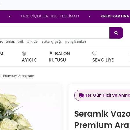
m
•
TAZE ÇİÇEKLER HIZLI TESLİMAT!
KREDİ KARTINA TAKSİT 
de ç
Gül,
Orkide,
Saksı Çiçeği,
Karışık Buket
arananlar:
UM
BALON
AYICIK
KUTUSU
SEVGILIYE
ül Premium Aranjman
Her Gün Hızlı ve Anın
Seramik Vazo
Premium Ar