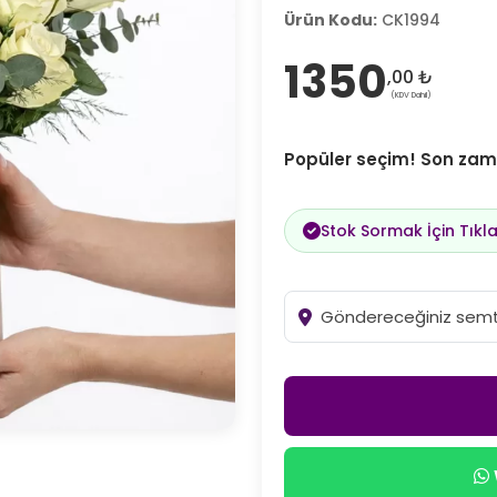
Ürün Kodu:
CK1994
1350
,00 ₺
(KDV Dahil)
Popüler seçim! Son zama
Stok Sormak İçin Tıkla