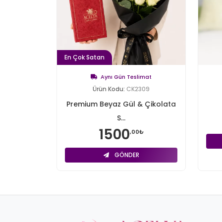
En Çok Satan
Aynı Gün Teslimat
Ürün Kodu:
CK2309
Premium Beyaz Gül & Çikolata
S...
1500
,00₺
GÖNDER