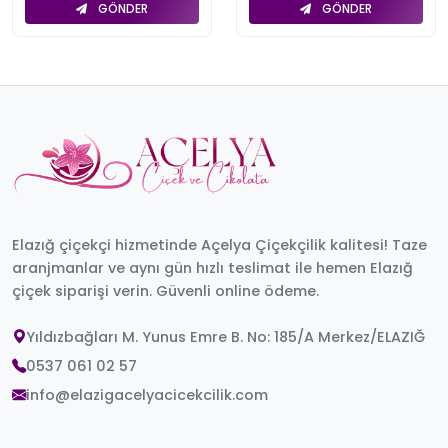
GÖNDER
GÖNDER
Elazığ çiçekçi hizmetinde Açelya Çiçekçilik kalitesi! Taze
aranjmanlar ve aynı gün hızlı teslimat ile hemen Elazığ
çiçek siparişi verin. Güvenli online ödeme.
Yıldızbağları M. Yunus Emre B. No: 185/A Merkez/ELAZIĞ
0537 061 02 57
info@elazigacelyacicekcilik.com