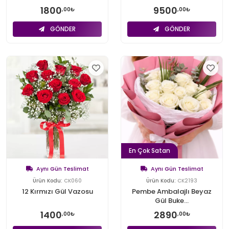
1800
9500
,00₺
,00₺
GÖNDER
GÖNDER
En Çok Satan
Aynı Gün Teslimat
Aynı Gün Teslimat
Ürün Kodu:
CK060
Ürün Kodu:
CK2193
12 Kırmızı Gül Vazosu
Pembe Ambalajlı Beyaz
Gül Buke...
1400
2890
,00₺
,00₺