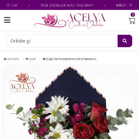
•
•
DİRİM!
TAZE ÇİÇEKLER HIZLI TESLİMAT!
KREDİ KARTINA TA
0
Orkide çiçeğ
Ana Sayfa
Çiçek
Çizgili Zarf Kutuda Kırmızı Gül & Papatya Aranjmanı