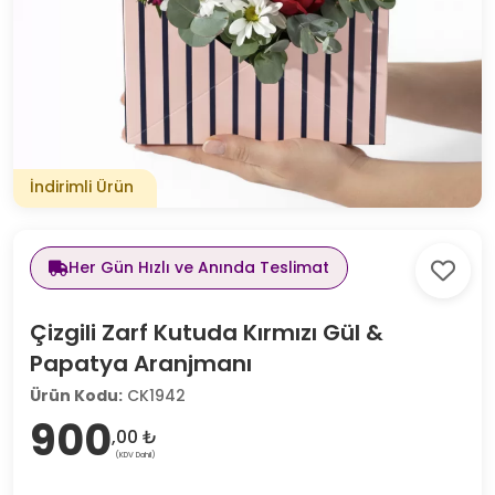
İndirimli Ürün
Her Gün Hızlı ve Anında Teslimat
Çizgili Zarf Kutuda Kırmızı Gül &
Papatya Aranjmanı
Ürün Kodu:
CK1942
900
,00 ₺
(KDV Dahil)