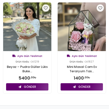
Aynı Gün Teslimat
Aynı Gün Teslimat
Ürün Kodu:
CK1219
Ürün Kodu:
CK1827
Beyaz – Pudra Güller Lüks
Mini Masal Cam Ev
Buke...
Teraryum Tas...
5400
1400
,00₺
,00₺
GÖNDER
GÖNDER