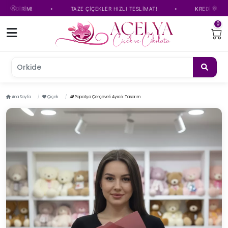
•
•
DİRİM!
TAZE ÇİÇEKLER HIZLI TESLİMAT!
KREDİ KARTINA TA
0
Orkide çiçeğ
Ana Sayfa
Çiçek
Papatya Çerçeveli Ayıcık Tasarım