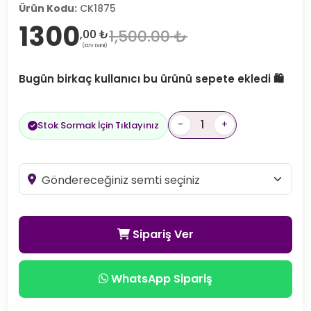
Ürün Kodu:
CK1875
1300
1,500.00 ₺
,00 ₺
(KDV Dahil)
Bugün birkaç kullanıcı bu ürünü sepete ekledi 🛍️
-
+
Stok Sormak İçin Tıklayınız
Sipariş Ver
WhatsApp Sipariş