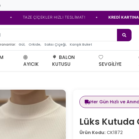
m
•
TAZE ÇİÇEKLER HIZLI TESLİMAT!
KREDİ KARTINA TAKSİT SE
e çiçeği
Gül,
Orkide,
Saksı Çiçeği,
Karışık Buket
arananlar:
UM
BALON
AYICIK
KUTUSU
SEVGILIYE
Her Gün Hızlı ve Anın
Lüks Kutuda G
Ürün Kodu:
CK1872