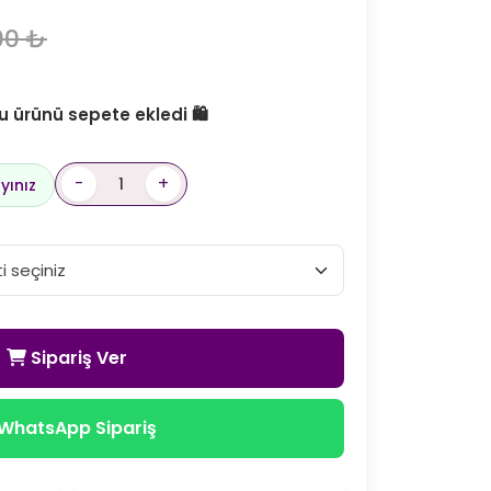
00 ₺
u ürünü sepete ekledi 🛍️
-
+
yınız
Sipariş Ver
WhatsApp Sipariş