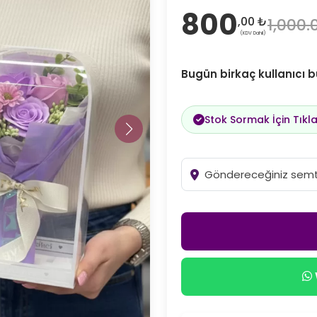
800
,00 ₺
1,000.
(KDV Dahil)
Bugün birkaç kullanıcı b
Stok Sormak İçin Tıkla