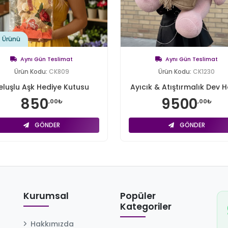
t Ürünü
Aynı Gün Teslimat
Aynı Gün Teslimat
Ürün Kodu:
CK809
Ürün Kodu:
CK1230
eluşlu Aşk Hediye Kutusu
Ayıcık & Atıştırmalık Dev He
850
9500
,00₺
,00₺
GÖNDER
GÖNDER
Kurumsal
Popüler
Kategoriler
Hakkımızda