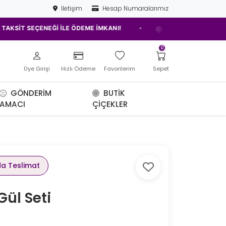
İletişim
Hesap Numaralarımız
•
ÇENEĞİ İLE ÖDEME İMKANI!
ELAZIĞ'IN EN İYİ ÇİÇEKÇİSİ!
0
Üye Girişi
Hızlı Ödeme
Favorilerim
Sepet
GÖNDERIM
BUTIK
AMACI
ÇIÇEKLER
da Teslimat
ül Seti