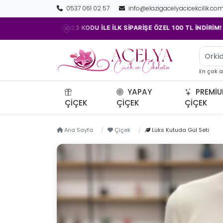
0537 061 02 57
info@elazigacelyacicekcilik.co
•
ACELYA23 KODU İLE İLK SİPARİŞE ÖZEL 100 TL İNDİRİM!
Orkid
En çok 
YAPAY
PREMI
ÇIÇEK
ÇIÇEK
ÇIÇEK
Ana Sayfa
Çiçek
Lüks Kutuda Gül Seti