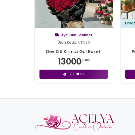
Fırsa
Aynı Gün Teslimat
Ürün Kodu:
CK980
Dev 120 Kırmızı Gül Buketi
P
13000
,00₺
GÖNDER