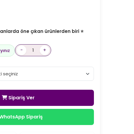
nlarda öne çıkan ürünlerden biri ⭐
-
+
yınız
Sipariş Ver
WhatsApp Sipariş