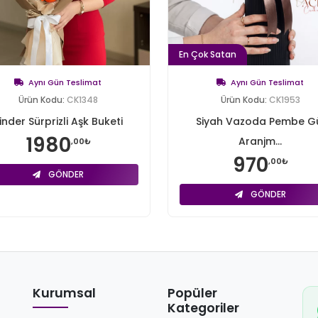
En Çok Satan
Aynı Gün Teslimat
Aynı Gün Teslimat
Ürün Kodu:
CK1348
Ürün Kodu:
CK1953
inder Sürprizli Aşk Buketi
Siyah Vazoda Pembe G
1980
Aranjm...
,00₺
970
,00₺
GÖNDER
GÖNDER
Kurumsal
Popüler
Kategoriler