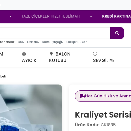
m
•
TAZE ÇİÇEKLER HIZLI TESLİMAT!
KREDİ KARTINA TAKSİT S
e çi
Gül,
Orkide,
Saksı Çiçeği,
Karışık Buket
arananlar:
UM
BALON
AYICIK
KUTUSU
SEVGILIYE
keti
Her Gün Hızlı ve Anın
Kraliyet Seris
Ürün Kodu:
CK1835