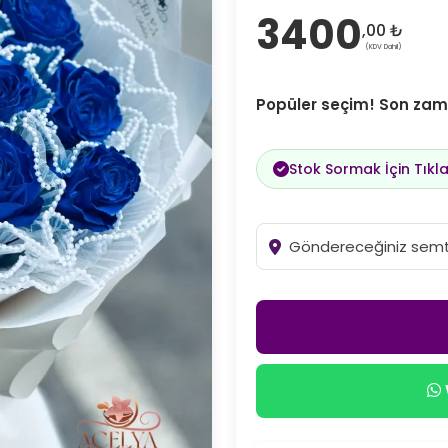
3400
,00 ₺
(KDV Dahil)
Popüler seçim! Son zama
Stok Sormak İçin Tıkla