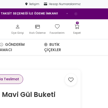
İletişim
Hesap Numaralarımız
•
EÇENEĞİ İLE ÖDEME İMKANI!
ELAZIĞ'IN EN İYİ ÇİÇEKÇİSİ!
0
Üye Girişi
Hızlı Ödeme
Favorilerim
Sepet
GÖNDERIM
BUTIK
AMACI
ÇIÇEKLER
da Teslimat
i Mavi Gül Buketi