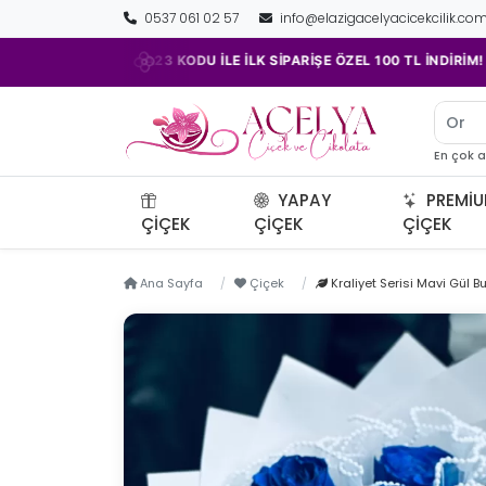
0537 061 02 57
info@elazigacelyacicekcilik.co
•
ACELYA23 KODU İLE İLK SİPARİŞE ÖZEL 100 TL İNDİRİM!
Orkid
En çok 
YAPAY
PREMI
ÇIÇEK
ÇIÇEK
ÇIÇEK
Ana Sayfa
Çiçek
Kraliyet Serisi Mavi Gül Bu