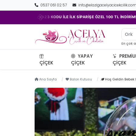
0537 061 02 57
info@elazigacelyacicekcilik.co
•
ACELYA23 KODU İLE İLK SİPARİŞE ÖZEL 100 TL İNDİRİM!
Orki
En çok 
YAPAY
PREMI
ÇIÇEK
ÇIÇEK
ÇIÇEK
Ana Sayfa
Balon Kutusu
Hoş Geldin Bebek B