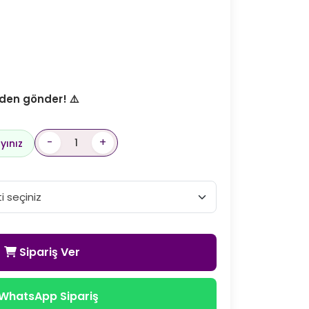
den gönder! ⚠️
-
+
yınız
Sipariş Ver
WhatsApp Sipariş