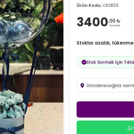
Ürün Kodu:
CK1833
3400
,00 ₺
(KDV Dahil)
Stoklar azaldı, tükenme
Stok Sormak İçin Tıkla