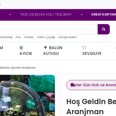
m
•
TAZE ÇİÇEKLER HIZLI TESLİMAT!
KREDİ KARTINA TAKSİT S
de çiçe
Gül,
Orkide,
Saksı Çiçeği,
Karışık Buket
arananlar:
UM
BALON
AYICIK
KUTUSU
SEVGILIYE
alonlu Ayıcıklı Aranjman
Her Gün Hızlı ve Anın
Hoş Geldin Be
Aranjman