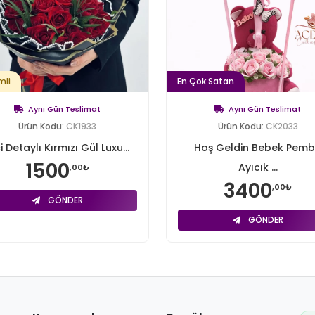
mli
En Çok Satan
Aynı Gün Teslimat
Aynı Gün Teslimat
Ürün Kodu:
CK1933
Ürün Kodu:
CK2033
i Detaylı Kırmızı Gül Luxu...
Hoş Geldin Bebek Pem
1500
Ayıcık ...
,00₺
3400
,00₺
GÖNDER
GÖNDER