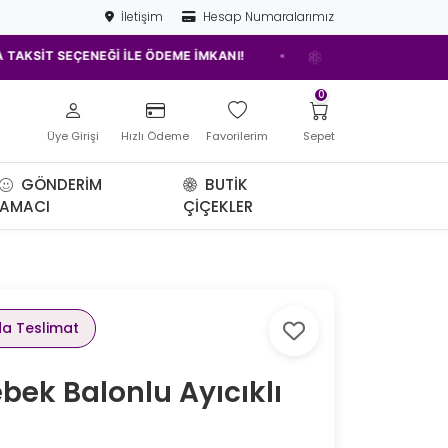
İletişim
Hesap Numaralarımız
•
EÇENEĞİ İLE ÖDEME İMKANI!
ELAZIĞ'IN EN İYİ ÇİÇEKÇİSİ!
0
Üye Girişi
Hızlı Ödeme
Favorilerim
Sepet
GÖNDERIM
BUTIK
AMACI
ÇIÇEKLER
da Teslimat
bek Balonlu Ayıcıklı