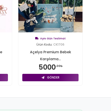
Aynı Gün Teslimat
Ürün Kodu:
CK1706
be
Açelya Premium Bebek
Karşılama...
5000
,00₺
GÖNDER