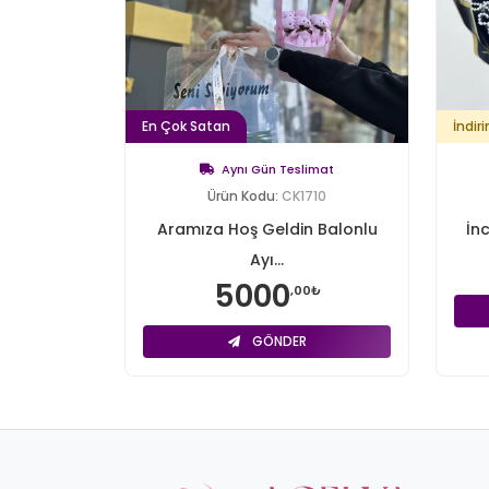
En Çok Satan
İndiri
Aynı Gün Teslimat
Ürün Kodu:
CK1710
Aramıza Hoş Geldin Balonlu
İnc
Ayı...
5000
,00₺
GÖNDER