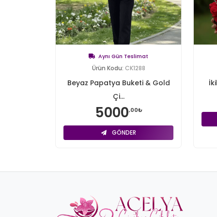
Aynı Gün Teslimat
Ürün Kodu:
CK1288
Beyaz Papatya Buketi & Gold
İk
Çi...
5000
,00₺
GÖNDER