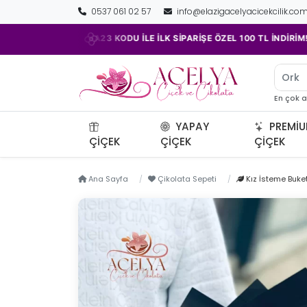
0537 061 02 57
info@elazigacelyacicekcilik.co
•
ACELYA23 KODU İLE İLK SİPARİŞE ÖZEL 100 TL İNDİRİM!
Orki
En çok 
YAPAY
PREMI
ÇIÇEK
ÇIÇEK
ÇIÇEK
Ana Sayfa
Çikolata Sepeti
Kız İsteme Buket