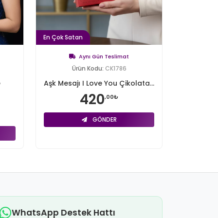
En Çok Satan
Aynı Gün Teslimat
Ürün Kodu:
CK1786
e
Aşk Mesajı I Love You Çikolata...
420
,00₺
GÖNDER
WhatsApp Destek Hattı