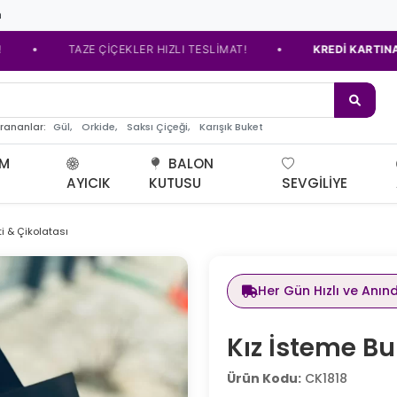
m
•
TAZE ÇİÇEKLER HIZLI TESLİMAT!
KREDİ KARTINA TAKSİT S
de çiçeğ
Gül,
Orkide,
Saksı Çiçeği,
Karışık Buket
arananlar:
UM
BALON
AYICIK
KUTUSU
SEVGILIYE
i & Çikolatası
Her Gün Hızlı ve Anın
Kız İsteme Bu
Ürün Kodu:
CK1818