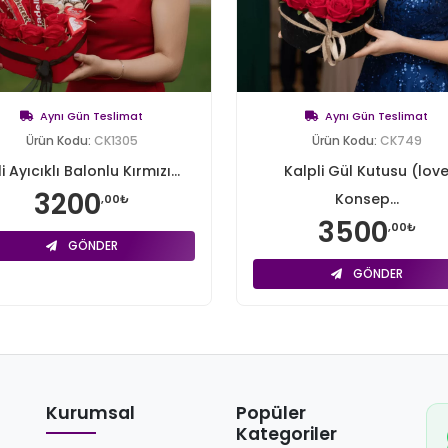
Aynı Gün Teslimat
Aynı Gün Teslimat
Ürün Kodu:
CK1305
Ürün Kodu:
CK749
ili Ayıcıklı Balonlu Kırmızı...
Kalpli Gül Kutusu (lov
3200
Konsep...
,00₺
3500
,00₺
GÖNDER
GÖNDER
Kurumsal
Popüler
Kategoriler