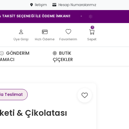
İletişim
Hesap Numaralarımız
•
EÇENEĞİ İLE ÖDEME İMKANI!
ELAZIĞ'IN EN İYİ ÇİÇEKÇİSİ!
0
Üye Girişi
Hızlı Ödeme
Favorilerim
Sepet
GÖNDERIM
BUTIK
AMACI
ÇIÇEKLER
da Teslimat
keti & Çikolatası