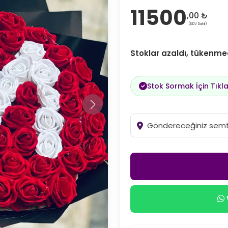
11500
,00 ₺
(KDV Dahil)
Stoklar azaldı, tükenme
Stok Sormak İçin Tıkla