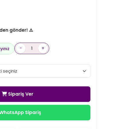
den gönder! ⚠️
-
+
yınız
Sipariş Ver
WhatsApp Sipariş