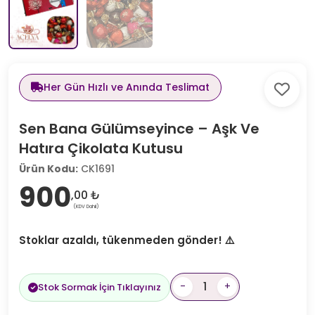
Her Gün Hızlı ve Anında Teslimat
Sen Bana Gülümseyince – Aşk Ve
Hatıra Çikolata Kutusu
Ürün Kodu:
CK1691
900
,00 ₺
(KDV Dahil)
Stoklar azaldı, tükenmeden gönder! ⚠️
-
+
Stok Sormak İçin Tıklayınız