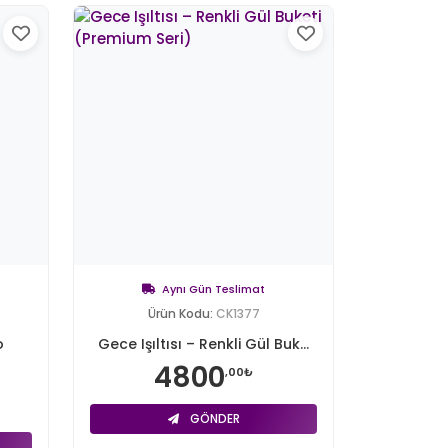
Aynı Gün Teslimat
Ürün Kodu:
CK1377
o
Gece Işıltısı – Renkli Gül Buk...
4800
,00₺
GÖNDER