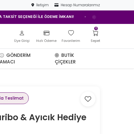
İletişim
Hesap Numaralarımız
•
T SEÇENEĞİ İLE ÖDEME İMKANI!
ELAZIĞ'IN EN İYİ ÇİÇEKÇİSİ
0
Üye Girişi
Hızlı Ödeme
Favorilerim
Sepet
GÖNDERIM
BUTIK
AMACI
ÇIÇEKLER
da Teslimat
Haribo & Ayıcık Hediye