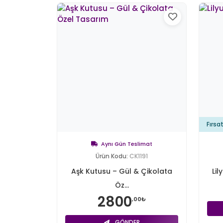
Fırsa
Aynı Gün Teslimat
Ürün Kodu:
CK1191
Aşk Kutusu – Gül & Çikolata
Li
Öz...
2800
,00₺
GÖNDER