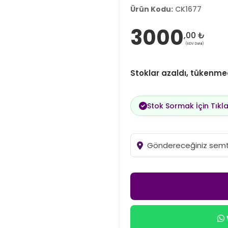
Ürün Kodu:
CK1677
3000
,00 ₺
(KDV Dahil)
Stoklar azaldı, tükenme
Stok Sormak İçin Tıkla