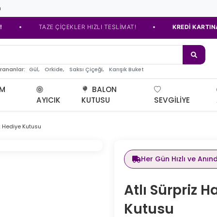
m
•
TAZE ÇİÇEKLER HIZLI TESLİMAT!
KREDİ KARTINA TAKSİ
de
Gül,
Orkide,
Saksı Çiçeği,
Karışık Buket
arananlar:
UM
BALON
AYICIK
KUTUSU
SEVGILIYE
ık Hediye Kutusu
Her Gün Hızlı ve Anın
Atlı Sürpriz 
Kutusu