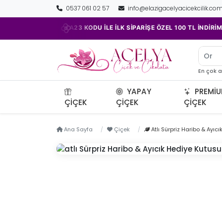
0537 061 02 57
info@elazigacelyacicekcilik.co
•
•
ACELYA23 KODU İLE İLK SİPARİŞE ÖZEL 100 TL İNDİRİM!
Orki
En çok 
YAPAY
PREMI
ÇIÇEK
ÇIÇEK
ÇIÇEK
Ana Sayfa
Çiçek
Atlı Sürpriz Haribo & Ayıc