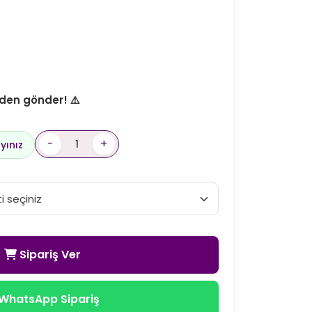
den gönder! ⚠️
-
+
yınız
Sipariş Ver
WhatsApp Sipariş