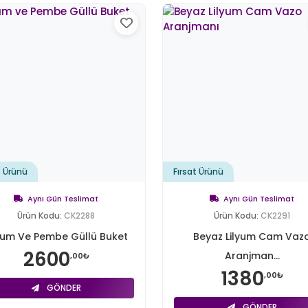
t Ürünü
Fırsat Ürünü
Aynı Gün Teslimat
Aynı Gün Teslimat
Ürün Kodu:
CK2288
Ürün Kodu:
CK2291
lyum Ve Pembe Güllü Buket
Beyaz Lilyum Cam Vaz
2600
Aranjman...
,00₺
1380
,00₺
GÖNDER
GÖNDER