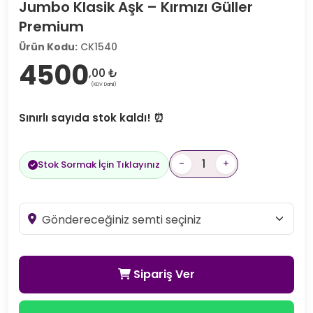
Jumbo Klasik Aşk – Kırmızı Güller
Premium
Ürün Kodu:
CK1540
4500
,00 ₺
(KDV Dahil)
Sınırlı sayıda stok kaldı! ⏰
-
+
Stok Sormak İçin Tıklayınız
Sipariş Ver