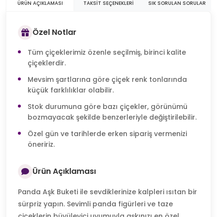
ÜRÜN AÇIKLAMASI
TAKSIT SEÇENEKLERI
SIK SORULAN SORULAR
Özel Notlar
Tüm çiçeklerimiz özenle seçilmiş, birinci kalite
çiçeklerdir.
Mevsim şartlarına göre çiçek renk tonlarında
küçük farklılıklar olabilir.
Stok durumuna göre bazı çiçekler, görünümü
bozmayacak şekilde benzerleriyle değiştirilebilir.
Özel gün ve tarihlerde erken sipariş vermenizi
öneririz.
Ürün Açıklaması
Panda Aşk Buketi ile sevdiklerinize kalpleri ısıtan bir
sürpriz yapın. Sevimli panda figürleri ve taze
çiçeklerin büyüleyici uyumuyla aşkınızı en özel