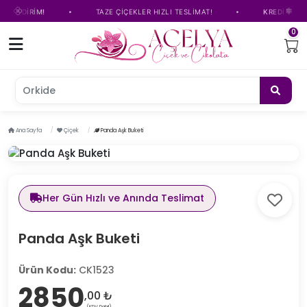
•
•
 İNDİRİM!
TAZE ÇİÇEKLER HIZLI TESLİMAT!
KREDİ KARTINA
0
Orkide çiç
Ana Sayfa
Çiçek
Panda Aşk Buketi
Her Gün Hızlı ve Anında Teslimat
Panda Aşk Buketi
Ürün Kodu:
CK1523
2850
,00 ₺
(KDV Dahil)