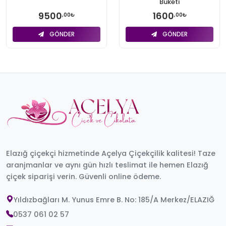
Buketi
9500
1600
,00₺
,00₺
GÖNDER
GÖNDER
Elazığ çiçekçi hizmetinde Açelya Çiçekçilik kalitesi! Taze
aranjmanlar ve aynı gün hızlı teslimat ile hemen Elazığ
çiçek siparişi verin. Güvenli online ödeme.
Yıldızbağları M. Yunus Emre B. No: 185/A Merkez/ELAZIĞ
0537 061 02 57