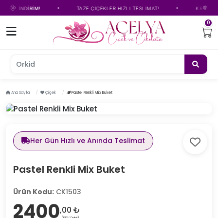
•
•
 TL İNDİRİM!
TAZE ÇİÇEKLER HIZLI TESLİMAT!
KREDİ KART
0
Orkide
Ana Sayfa
Çiçek
Pastel Renkli Mix Buket
Her Gün Hızlı ve Anında Teslimat
Pastel Renkli Mix Buket
Ürün Kodu:
CK1503
2400
,00 ₺
(KDV Dahil)