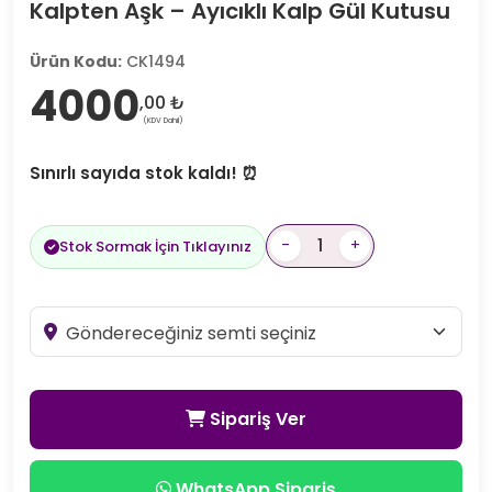
Kalpten Aşk – Ayıcıklı Kalp Gül Kutusu
Ürün Kodu:
CK1494
4000
,00 ₺
(KDV Dahil)
Sınırlı sayıda stok kaldı! ⏰
-
+
Stok Sormak İçin Tıklayınız
Sipariş Ver
WhatsApp Sipariş