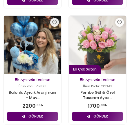
GÖNDER
GÖNDER
En Çok Satan
Aynı Gün Teslimat
Aynı Gün Teslimat
Ürün Kodu:
CK823
Ürün Kodu:
CK2149
Balonlu Ayıcık Aranjmanı
Pembe Gül & Özel
– Mav...
Tasarım Ayıcı...
2200
1700
,00₺
,00₺
GÖNDER
GÖNDER