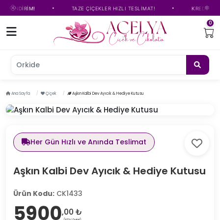
•
•
L İNDİRİM!
TAZE ÇİÇEKLER HIZLI TESLİMAT!
KREDİ KARTIN
0
Orkide çi
Ana Sayfa
Çiçek
Aşkın Kalbi Dev Ayıcık & Hediye Kutusu
Her Gün Hızlı ve Anında Teslimat
Aşkın Kalbi Dev Ayıcık & Hediye Kutusu
Ürün Kodu:
CK1433
5900
,00 ₺
(KDV Dahil)