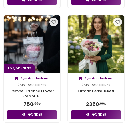
GÖNDER
GÖNDER
En Çok Satan
Aynı Gün Teslimat
Aynı Gün Teslimat
Ürün Kodu:
CK1729
Ürün Kodu:
CK1570
Pembe Ortanca Flower
Orman Perisi Buketi
For You B...
750
2350
,00₺
,00₺
GÖNDER
GÖNDER