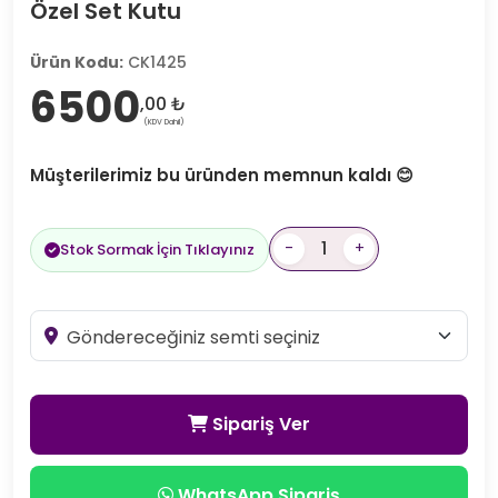
Özel Set Kutu
Ürün Kodu:
CK1425
6500
,00 ₺
(KDV Dahil)
Müşterilerimiz bu üründen memnun kaldı 😊
-
+
Stok Sormak İçin Tıklayınız
Sipariş Ver
WhatsApp Sipariş