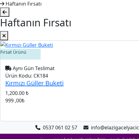
Haftanın Fırsatı
Haftanın Fırsatı
Fırsat Ürünü
Aynı Gün Teslimat
Ürün Kodu:
CK184
Kırmızı Güller Buketi
1,200.00 ₺
999
,00₺
0537 061 02 57
info@elazigacelyacic