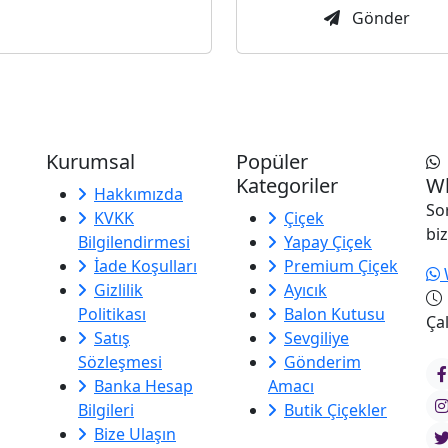
Gönder
Kurumsal
Popüler
Kategoriler
Wh
Hakkımızda
So
KVKK
Çiçek
biz
Bilgilendirmesi
Yapay Çiçek
İade Koşulları
Premium Çiçek
Gizlilik
Ayıcık
Politikası
Balon Kutusu
Çal
Satış
Sevgiliye
Sözleşmesi
Gönderim
Banka Hesap
Amacı
Bilgileri
Butik Çiçekler
Bize Ulaşın