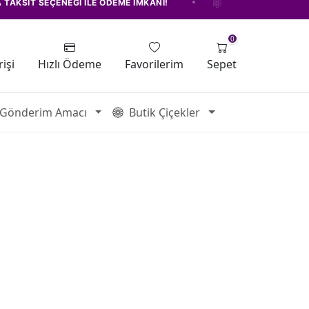
•
T SEÇENEĞİ İLE ÖDEME İMKANI!
ELAZIĞ'IN EN İYİ ÇİÇEKÇİSİ!
0
işi
Hızlı Ödeme
Favorilerim
Sepet
Gönderim Amacı
Butik Çiçekler