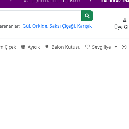
•
TAZE ÇİÇEKLER HIZLI TESLİMAT!
KREDİ KARTINA TAKSİ
Gül,
Orkide,
Saksı Çiçeği,
Karışık
 arananlar:
Üye Gir
m Çiçek
Ayıcık
Balon Kutusu
Sevgiliye