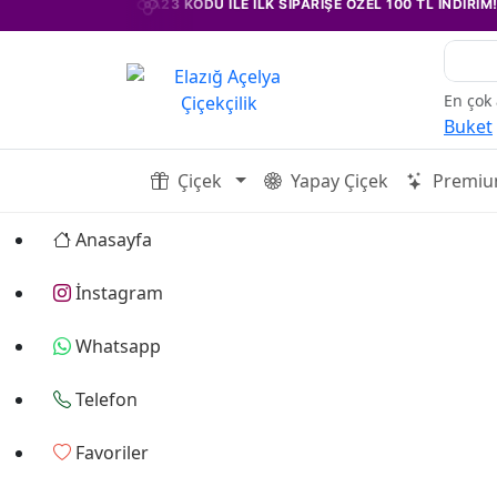
•
•
ACELYA23 KODU İLE İLK SİPARİŞE ÖZEL 100 TL İNDİRİM!
Orkid
En çok
Buket
Çiçek
Yapay Çiçek
Premiu
Anasayfa
İnstagram
Whatsapp
Telefon
Favoriler