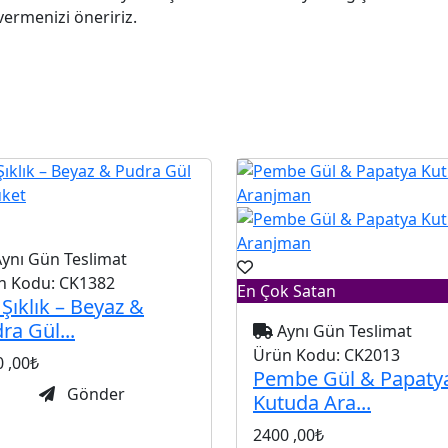
vermenizi öneririz.
ynı Gün Teslimat
n Kodu:
CK1382
En Çok Satan
 Şıklık – Beyaz &
ra Gül...
Aynı Gün Teslimat
Ürün Kodu:
CK2013
0
,00₺
Pembe Gül & Papaty
Gönder
Kutuda Ara...
2400
,00₺