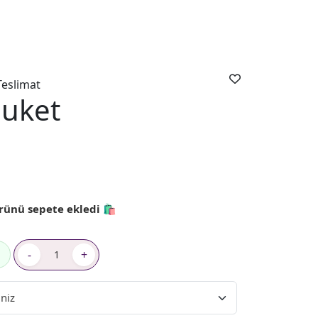
Teslimat
Buket
rünü sepete ekledi 🛍️
-
+